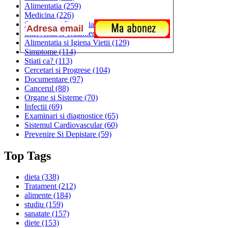
Alimentatia
(259)
Medicina
(226)
Sanatatea si Preventia
(170)
Interventii si Tratamente
(167)
Alimentatia si Igiena Vietii
(129)
Simptome
(114)
Stiati ca?
(113)
Cercetari si Progrese
(104)
Documentare
(97)
Cancerul
(88)
Organe si Sisteme
(70)
Infectii
(69)
Examinari si diagnostice
(65)
Sistemul Cardiovascular
(60)
Prevenire Si Depistare
(59)
Top Tags
dieta
(338)
Tratament
(212)
alimente
(184)
studiu
(159)
sanatate
(157)
diete
(153)