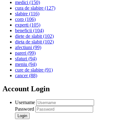
medici
(150)
cura de slabire
(127)
slabire
(116)
corp
(106)
experti
(105)
beneficii
(104)
diete de slabit
(102)
dieta de slabit
(102)
afectiuni
(99)
pareri
(99)
sfaturi
(94)
meniu
(94)
cure de slabire
(91)
cancer
(88)
Account Login
Username
Password