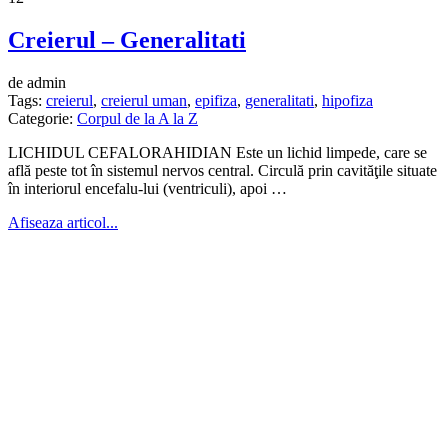
Creierul – Generalitati
de admin
Tags:
creierul
,
creierul uman
,
epifiza
,
generalitati
,
hipofiza
Categorie:
Corpul de la A la Z
LICHIDUL CEFALORAHIDIAN Este un lichid limpede, care se
află peste tot în sistemul nervos central. Circulă prin cavităţile situate
în interiorul encefalu-lui (ventriculi), apoi …
Afiseaza articol...