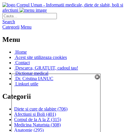
Corpul Uman - Informatii medicale, diete de slabit, boli si
afectiuni
Search
Categorii
Menu
Menu
Home
Acest site utilizeaza cookies
Contact
Descarca, GRATUIT, cadoul tau!
Dictionar medical
Dr. Cristina IANUC
Linkuri utile
Categorii
Diete si cure de slabire
(706)
Afectiuni si Boli
(401)
Corpul de la A la Z
(315)
Medicina Naturista
(308)
Anatomie
(295)