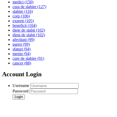
medici
(150)
cura de slabire
(127)
slabire
(116)
corp
(106)
experti
(105)
beneficii
(104)
diete de slabit
(102)
dieta de slabit
(102)
afectiuni
(99)
pareri
(99)
sfaturi
(94)
meniu
(94)
cure de slabire
(91)
cancer
(88)
Account Login
Username
Password