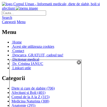
Corpul Uman - Informatii medicale, diete de slabit, boli si
afectiuni
Search
Categorii
Menu
Menu
Home
Acest site utilizeaza cookies
Contact
Descarca, GRATUIT, cadoul tau!
Dictionar medical
Dr. Cristina IANUC
Linkuri utile
Categorii
Diete si cure de slabire
(706)
Afectiuni si Boli
(401)
Corpul de la A la Z
(315)
Medicina Naturista
(308)
Anatomie
(295)