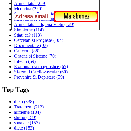
Alimentatia
(259)
Medicina
(226)
Sanatatea si Preventia
(170)
Interventii si Tratamente
(167)
Alimentatia si Igiena Vietii
(129)
Simptome
(114)
Stiati ca?
(113)
Cercetari si Progrese
(104)
Documentare
(97)
Cancerul
(88)
Organe si Sisteme
(70)
Infectii
(69)
Examinari si diagnostice
(65)
Sistemul Cardiovascular
(60)
Prevenire Si Depistare
(59)
Top Tags
dieta
(338)
Tratament
(212)
alimente
(184)
studiu
(159)
sanatate
(157)
diete
(153)