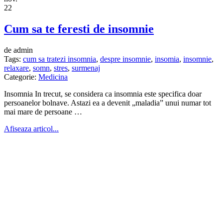
22
Cum sa te feresti de insomnie
de admin
Tags:
cum sa tratezi insomnia
,
despre insomnie
,
insomia
,
insomnie
,
relaxare
,
somn
,
stres
,
surmenaj
Categorie:
Medicina
Insomnia In trecut, se considera ca insomnia este specifica doar
persoanelor bolnave. Astazi ea a devenit „maladia” unui numar tot
mai mare de persoane …
Afiseaza articol...