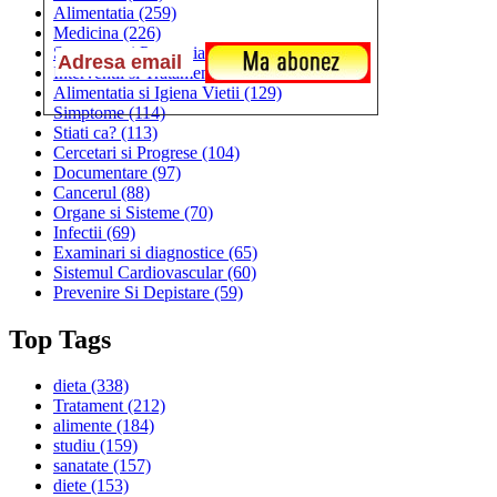
Alimentatia
(259)
Medicina
(226)
Sanatatea si Preventia
(170)
Interventii si Tratamente
(167)
Alimentatia si Igiena Vietii
(129)
Simptome
(114)
Stiati ca?
(113)
Cercetari si Progrese
(104)
Documentare
(97)
Cancerul
(88)
Organe si Sisteme
(70)
Infectii
(69)
Examinari si diagnostice
(65)
Sistemul Cardiovascular
(60)
Prevenire Si Depistare
(59)
Top Tags
dieta
(338)
Tratament
(212)
alimente
(184)
studiu
(159)
sanatate
(157)
diete
(153)