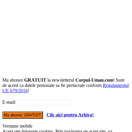
Ma abonez
GRATUIT
la newsletterul
Corpul-Uman.com
! Sunt
de acord ca datele personale sa fie prelucrate conform
Regulamentul
UE 679/2016
!
E-mail:
Clic aici pentru Arhiva!
Versiune mobile
Acest site foloseste cookies. Prin navigarea pe acest site, va