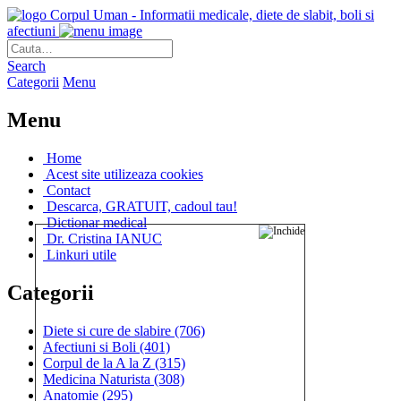
Corpul Uman - Informatii medicale, diete de slabit, boli si
afectiuni
Search
Categorii
Menu
Menu
Home
Acest site utilizeaza cookies
Contact
Descarca, GRATUIT, cadoul tau!
Dictionar medical
Dr. Cristina IANUC
Linkuri utile
Categorii
Diete si cure de slabire
(706)
Afectiuni si Boli
(401)
Corpul de la A la Z
(315)
Medicina Naturista
(308)
Anatomie
(295)