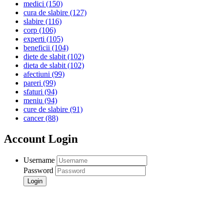
medici
(150)
cura de slabire
(127)
slabire
(116)
corp
(106)
experti
(105)
beneficii
(104)
diete de slabit
(102)
dieta de slabit
(102)
afectiuni
(99)
pareri
(99)
sfaturi
(94)
meniu
(94)
cure de slabire
(91)
cancer
(88)
Account Login
Username
Password