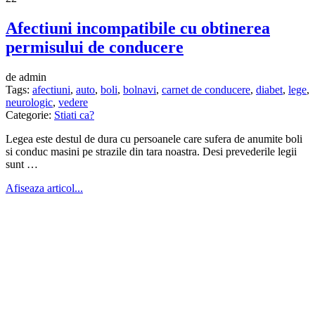
Afectiuni incompatibile cu obtinerea
permisului de conducere
de admin
Tags:
afectiuni
,
auto
,
boli
,
bolnavi
,
carnet de conducere
,
diabet
,
lege
,
neurologic
,
vedere
Categorie:
Stiati ca?
Legea este destul de dura cu persoanele care sufera de anumite boli
si conduc masini pe strazile din tara noastra. Desi prevederile legii
sunt …
Afiseaza articol...