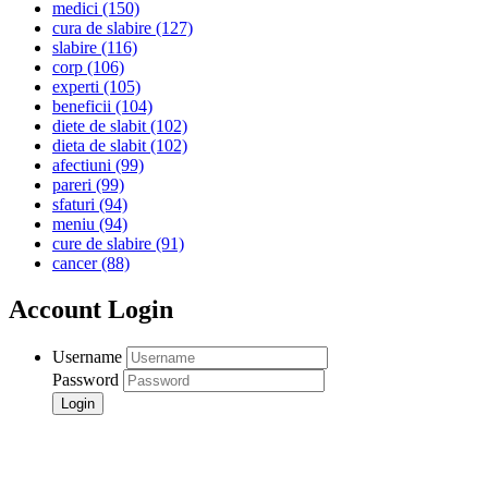
medici
(150)
cura de slabire
(127)
slabire
(116)
corp
(106)
experti
(105)
beneficii
(104)
diete de slabit
(102)
dieta de slabit
(102)
afectiuni
(99)
pareri
(99)
sfaturi
(94)
meniu
(94)
cure de slabire
(91)
cancer
(88)
Account Login
Username
Password