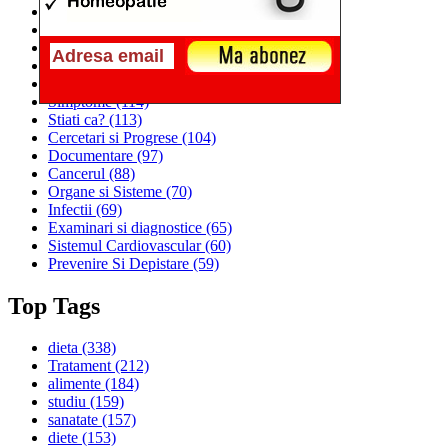
Alimentatia
(259)
Medicina
(226)
Sanatatea si Preventia
(170)
Interventii si Tratamente
(167)
Alimentatia si Igiena Vietii
(129)
Simptome
(114)
Stiati ca?
(113)
Cercetari si Progrese
(104)
Documentare
(97)
Cancerul
(88)
Organe si Sisteme
(70)
Infectii
(69)
Examinari si diagnostice
(65)
Sistemul Cardiovascular
(60)
Prevenire Si Depistare
(59)
Top Tags
dieta
(338)
Tratament
(212)
alimente
(184)
studiu
(159)
sanatate
(157)
diete
(153)