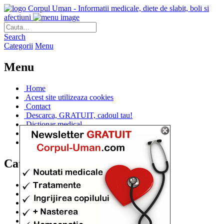
Corpul Uman - Informatii medicale, diete de slabit, boli si
afectiuni
Search
Categorii
Menu
Menu
Home
Acest site utilizeaza cookies
Contact
Descarca, GRATUIT, cadoul tau!
Dictionar medical
Dr. Cristina IANUC
Linkuri utile
Categorii
Diete si cure de slabire
(706)
Afectiuni si Boli
(401)
Corpul de la A la Z
(315)
Medicina Naturista
(308)
Anatomie
(295)