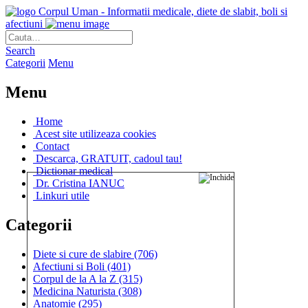
Corpul Uman - Informatii medicale, diete de slabit, boli si
afectiuni
Search
Categorii
Menu
Menu
Home
Acest site utilizeaza cookies
Contact
Descarca, GRATUIT, cadoul tau!
Dictionar medical
Dr. Cristina IANUC
Linkuri utile
Categorii
Diete si cure de slabire
(706)
Afectiuni si Boli
(401)
Corpul de la A la Z
(315)
Medicina Naturista
(308)
Anatomie
(295)