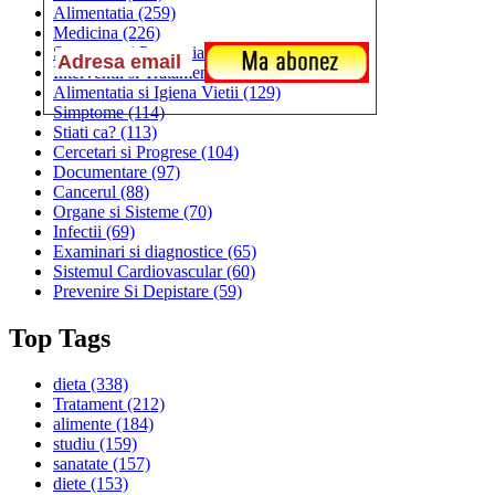
Alimentatia
(259)
Medicina
(226)
Sanatatea si Preventia
(170)
Interventii si Tratamente
(167)
Alimentatia si Igiena Vietii
(129)
Simptome
(114)
Stiati ca?
(113)
Cercetari si Progrese
(104)
Documentare
(97)
Cancerul
(88)
Organe si Sisteme
(70)
Infectii
(69)
Examinari si diagnostice
(65)
Sistemul Cardiovascular
(60)
Prevenire Si Depistare
(59)
Top Tags
dieta
(338)
Tratament
(212)
alimente
(184)
studiu
(159)
sanatate
(157)
diete
(153)