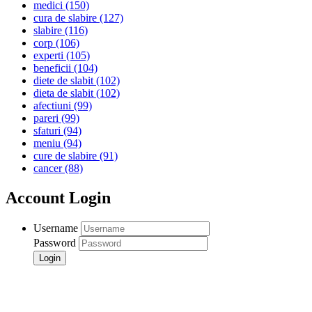
medici
(150)
cura de slabire
(127)
slabire
(116)
corp
(106)
experti
(105)
beneficii
(104)
diete de slabit
(102)
dieta de slabit
(102)
afectiuni
(99)
pareri
(99)
sfaturi
(94)
meniu
(94)
cure de slabire
(91)
cancer
(88)
Account Login
Username
Password