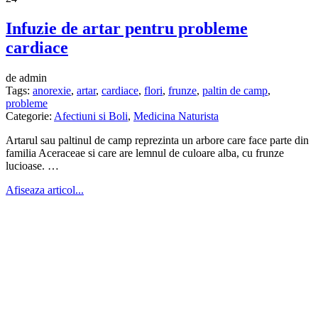
Infuzie de artar pentru probleme
cardiace
de admin
Tags:
anorexie
,
artar
,
cardiace
,
flori
,
frunze
,
paltin de camp
,
probleme
Categorie:
Afectiuni si Boli
,
Medicina Naturista
Artarul sau paltinul de camp reprezinta un arbore care face parte din
familia Aceraceae si care are lemnul de culoare alba, cu frunze
lucioase. …
Afiseaza articol...