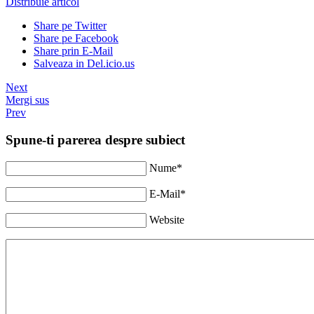
Distribuie articol
Share pe Twitter
Share pe Facebook
Share prin E-Mail
Salveaza in Del.icio.us
Next
Mergi sus
Prev
Spune-ti parerea despre subiect
Nume*
E-Mail*
Website