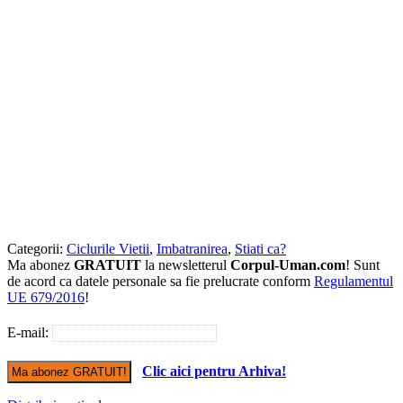
Categorii:
Ciclurile Vietii
,
Imbatranirea
,
Stiati ca?
Ma abonez
GRATUIT
la newsletterul
Corpul-Uman.com
! Sunt
de acord ca datele personale sa fie prelucrate conform
Regulamentul
UE 679/2016
!
E-mail:
Clic aici pentru Arhiva!