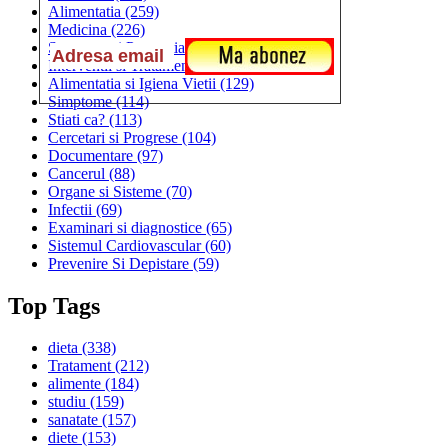
Alimentatia
(259)
Medicina
(226)
Sanatatea si Preventia
(170)
Interventii si Tratamente
(167)
Alimentatia si Igiena Vietii
(129)
Simptome
(114)
Stiati ca?
(113)
Cercetari si Progrese
(104)
Documentare
(97)
Cancerul
(88)
Organe si Sisteme
(70)
Infectii
(69)
Examinari si diagnostice
(65)
Sistemul Cardiovascular
(60)
Prevenire Si Depistare
(59)
Top Tags
dieta
(338)
Tratament
(212)
alimente
(184)
studiu
(159)
sanatate
(157)
diete
(153)