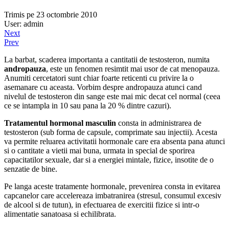
Trimis pe 23 octombrie 2010
User: admin
Next
Prev
La barbat, scaderea importanta a cantitatii de testosteron, numita
andropauza
, este un fenomen resimtit mai usor de cat menopauza.
Anumiti cercetatori sunt chiar foarte reticenti cu privire la o
asemanare cu aceasta. Vorbim despre andropauza atunci cand
nivelul de testosteron din sange este mai mic decat cel normal (ceea
ce se intampla in 10 sau pana la 20 % dintre cazuri).
Tratamentul hormonal masculin
consta in administrarea de
testosteron (sub forma de capsule, comprimate sau injectii). Acesta
va permite reluarea activitatii hormonale care era absenta pana atunci
si o cantitate a vietii mai buna, urmata in special de sporirea
capacitatilor sexuale, dar si a energiei mintale, fizice, insotite de o
senzatie de bine.
Pe langa aceste tratamente hormonale, prevenirea consta in evitarea
capcanelor care accelereaza imbatranirea (stresul, consumul excesiv
de alcool si de tutun), in efectuarea de exercitii fizice si intr-o
alimentatie sanatoasa si echilibrata.