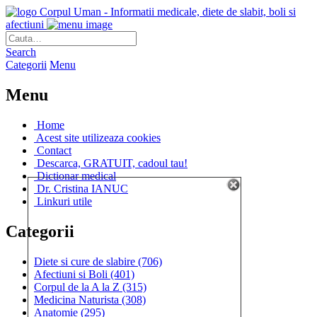
Corpul Uman - Informatii medicale, diete de slabit, boli si
afectiuni
Search
Categorii
Menu
Menu
Home
Acest site utilizeaza cookies
Contact
Descarca, GRATUIT, cadoul tau!
Dictionar medical
Dr. Cristina IANUC
Linkuri utile
Categorii
Diete si cure de slabire
(706)
Afectiuni si Boli
(401)
Corpul de la A la Z
(315)
Medicina Naturista
(308)
Anatomie
(295)