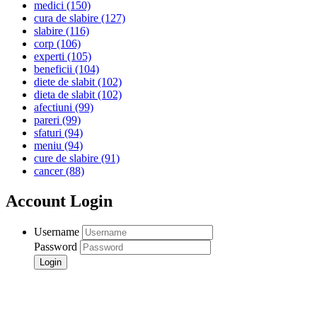
medici
(150)
cura de slabire
(127)
slabire
(116)
corp
(106)
experti
(105)
beneficii
(104)
diete de slabit
(102)
dieta de slabit
(102)
afectiuni
(99)
pareri
(99)
sfaturi
(94)
meniu
(94)
cure de slabire
(91)
cancer
(88)
Account Login
Username
Password