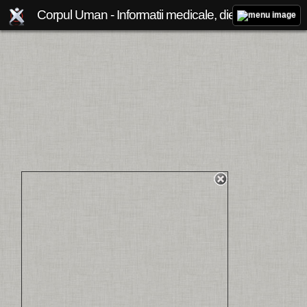
Corpul Uman - Informatii medicale, diete de slabit, boli si afectiuni