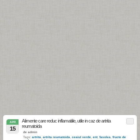
Alimente care reduc inflamatiile, utile in caz de artrita
APR.
reumatoida
15
de admin
Tags:
artrita
,
artrita reumatoida
,
ceaiul verde
,
ent
,
fasolea
,
fructe de