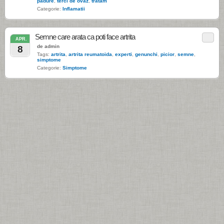
padure
,
terci de ovaz
,
tratam
Categorie:
Inflamatii
Semne care arata ca poti face artrita
APR.
de admin
8
Tags:
artrita
,
artrita reumatoida
,
experti
,
genunchi
,
picior
,
semne
,
simptome
Categorie:
Simptome