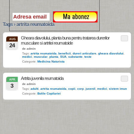
Tags › artrita reumatoida
Gheara diavolului, planta buna pentru tratarea durerilor
AUG.
musculare si artritei reumatoide
24
de admin
Tags:
artrita reumatoida
,
beneficii
,
dureri articulare
,
gheara diavolului
,
medici
,
muscular
,
planta
,
SUA
,
substante
,
teste
Categorie:
Medicina Naturista
Artrita juvenila reumatoida
APR.
de admin
3
Tags:
adulti
,
artrita reumatoida
,
copii
,
corp
,
juvenil
,
medici
,
sistem imun
Categorie:
Bolile Copilariei