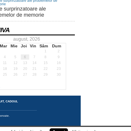
 surprinzatoare ale
lemelor de memorie
IVA
august, 2026
Mar
Mie
Joi
Vin
Sâm
Dum
1
2
4
5
6
7
8
9
11
12
13
14
15
16
18
19
20
21
22
23
25
26
27
28
29
30
.
UIT, CADOUL
zervate.