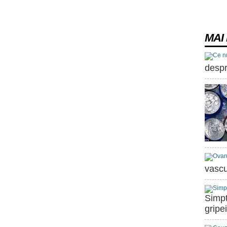
MAI 
despr
vascu
Simpt
gripei