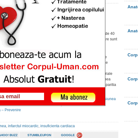
Anat
Afectiuni cardiace
Publicat pe 20 sept. 2012 at 11:04am
Anat
Din ce in ce mai multi oameni trecuti de varsta de 40
de ani se plang de
afectiuni cardiace
. Aflati care sunt
acestea si cum va influenteaza ele sanatatea.
Afectiuni cardiace – Hipertensiunea
Corp
Hipertensiunea data de cresterea peste valorile
normale a tensiunii arteriale poate fi un factor ce
contribuie la instalarea
afectiunilor cardiace
, a
accidentelor vasculare cerebrale, a boiilor arteriale
Corp
periferice ai a insuficientei renale. Hipertensiunea
arteriala este deseori asimptomatica, pana la aparitia
complicatiilor.
Hipertensiunea arteriala – Simptome
Hipertensiunea
Corp
arteriala – Cauze
Hipertensiunea arteriala –
a – Prevenire
unea
,
infarctul miocardic
,
insuficienta cardiaca
AHOO! BUZZ
STUMBLEUPON
GOOGLE