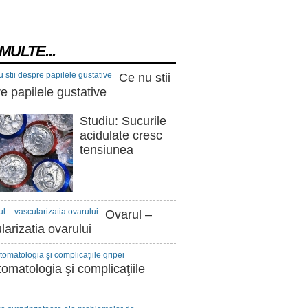
MULTE...
Ce nu stii
e papilele gustative
Studiu: Sucurile
acidulate cresc
tensiunea
Ovarul –
larizatia ovarului
omatologia şi complicaţiile