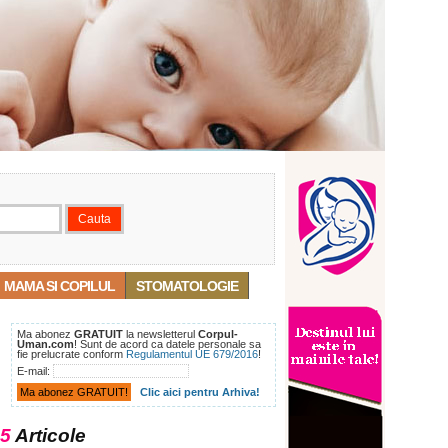
MAMA SI COPILUL
STOMATOLOGIE
Ma abonez
GRATUIT
la newsletterul
Corpul-
Uman.com
! Sunt de acord ca datele personale sa
fie prelucrate conform
Regulamentul UE 679/2016
!
E-mail:
Clic aici pentru Arhiva!
5
Articole