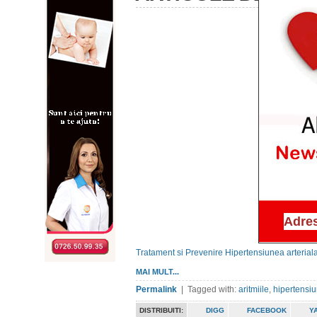
Tratament si Prevenire
Hipertensiunea arterial
MAI MULT...
Permalink
| Tagged with:
aritmiile
,
hipertensi
DISTRIBUITI:
DIGG
FACEBOOK
Y