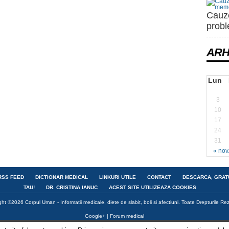
Cauze
prob
ARH
Lun
3
10
17
24
31
« nov
RSS FEED
DICTIONAR MEDICAL
LINKURI UTILE
CONTACT
DESCARCA, GRAT
TAU!
DR. CRISTINA IANUC
ACEST SITE UTILIZEAZA COOKIES
ght ©2026
Corpul Uman - Informatii medicale, diete de slabit, boli si afectiuni
. Toate Drepturile Re
Google+
|
Forum medical