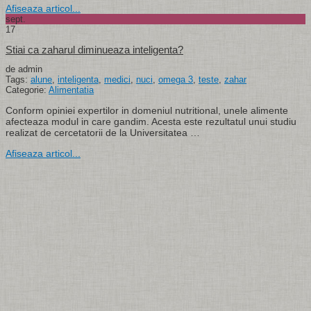
Afiseaza articol...
sept.
17
Stiai ca zaharul diminueaza inteligenta?
de admin
Tags:
alune
,
inteligenta
,
medici
,
nuci
,
omega 3
,
teste
,
zahar
Categorie:
Alimentatia
Conform opiniei expertilor in domeniul nutritional, unele alimente
afecteaza modul in care gandim. Acesta este rezultatul unui studiu
realizat de cercetatorii de la Universitatea …
Afiseaza articol...