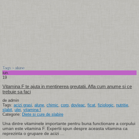
Tags › alune
iun.
19
Vitamina F te ajuta in mentinerea greutatii. Afla cum anume si ce
trebuie sa faci
de admin
Tags:
acizi grasi
,
alune
,
chimic
,
corp
,
dovleac
,
ficat
,
fiziologic
,
nutritie
,
slabit
,
ulei
,
vitamina f
Categorie:
Diete si cure de slabire
Una dintre vitaminele importante pentru buna functionare a corpului
uman este vitamina F. Expertii spun despre aceasta vitamina ca
reprezinta o grupare de acizi …