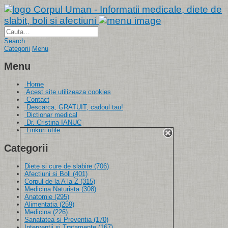
Corpul Uman - Informatii medicale, diete de
slabit, boli si afectiuni
Search
Categorii
Menu
Menu
Home
Acest site utilizeaza cookies
Contact
Descarca, GRATUIT, cadoul tau!
Dictionar medical
Dr. Cristina IANUC
Linkuri utile
Categorii
Diete si cure de slabire
(706)
Afectiuni si Boli
(401)
Corpul de la A la Z
(315)
Medicina Naturista
(308)
Anatomie
(295)
Alimentatia
(259)
Medicina
(226)
Sanatatea si Preventia
(170)
Interventii si Tratamente
(167)