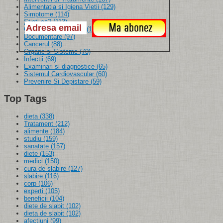
Alimentatia si Igiena Vietii
(129)
Simptome
(114)
Stiati ca?
(113)
Cercetari si Progrese
(104)
Documentare
(97)
Cancerul
(88)
Organe si Sisteme
(70)
Infectii
(69)
Examinari si diagnostice
(65)
Sistemul Cardiovascular
(60)
Prevenire Si Depistare
(59)
Top Tags
dieta
(338)
Tratament
(212)
alimente
(184)
studiu
(159)
sanatate
(157)
diete
(153)
medici
(150)
cura de slabire
(127)
slabire
(116)
corp
(106)
experti
(105)
beneficii
(104)
diete de slabit
(102)
dieta de slabit
(102)
afectiuni
(99)