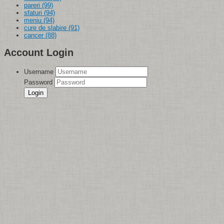
pareri
(99)
sfaturi
(94)
meniu
(94)
cure de slabire
(91)
cancer
(88)
Account Login
Username
Password