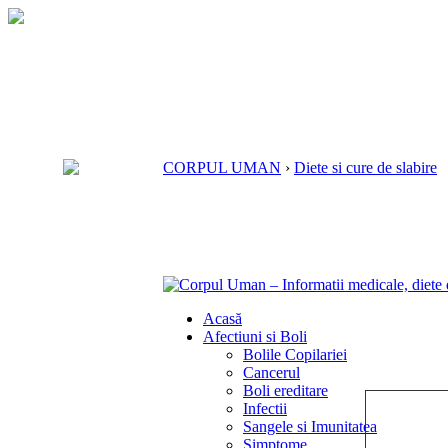
CORPUL UMAN
›
Diete si cure de slabire
Acasă
Afectiuni si Boli
Bolile Copilariei
Cancerul
Boli ereditare
Infectii
Sangele si Imunitatea
Simptome