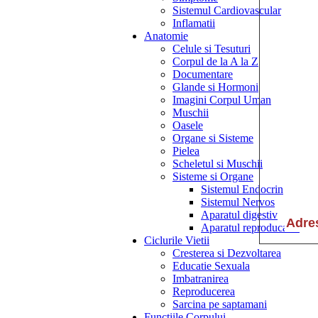
Sistemul Cardiovascular
Inflamatii
Anatomie
Celule si Tesuturi
Corpul de la A la Z
Documentare
Glande si Hormoni
Imagini Corpul Uman
Muschii
Oasele
Organe si Sisteme
Pielea
Scheletul si Muschii
Sisteme si Organe
Sistemul Endocrin
Sistemul Nervos
Aparatul digestiv
Aparatul reproducator
Ciclurile Vietii
Cresterea si Dezvoltarea
Educatie Sexuala
Imbatranirea
Reproducerea
Sarcina pe saptamani
Functiile Corpului