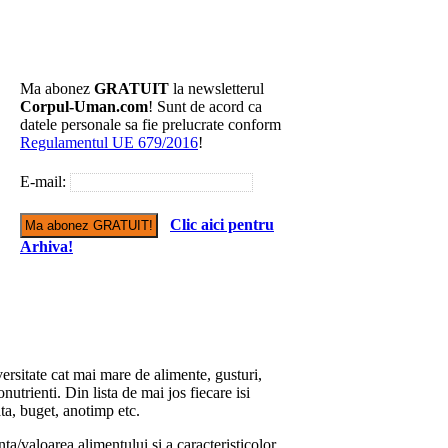
Ma abonez
GRATUIT
la newsletterul
Corpul-Uman.com
! Sunt de acord ca
datele personale sa fie prelucrate conform
Regulamentul UE 679/2016
!
E-mail:
Clic aici pentru
Arhiva!
versitate cat mai mare de alimente, gusturi,
onutrienti. Din lista de mai jos fiecare isi
ata, buget, anotimp etc.
nta/valoarea alimentului si a caracteristicolor