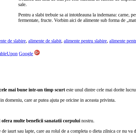
sale.
Pentru a slabi trebuie sa ai intotdeauna la indemana: carne, pe
fermentate, fructe. Vorbim aici de alimente sub forma de „mat
nte de slabire
,
alimente de slabit
,
alimente pentru slabire
,
alimente pentr
mbleUpon
Google
 cele mai bune intr-un timp scurt
este unul dintre cele mai dorite lucrur
 in domeniu, care ar putea ajuta pe oricine in aceasta privinta.
l ofera multe beneficii sanatatii corpului
nostru.
e iaurt sau lapte, care au rolul de a completa o dieta zilnica ce nu va d