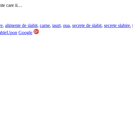
ente care ii…
re
,
alimente de slabit
,
carne
,
iaurt
,
oua
,
secrete de slabit
,
secrete slabire
,
mbleUpon
Google