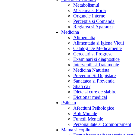
Metabolismul
Miscarea si Forta
Organele Interne
Perceptia si Comanda
Reglarea si Apararea
Medicina
Alimentatia
Alimentatia si Igiena Vietii
Catalog De Medicamente
Cercetari si Progrese
Examinari si diagnostice
Interventii si Tratamente
Medicina Naturista
Prevenire Si Depistare
Sanatatea si Preventia
Stiati ca?
Diete si cure de slabire
Dictionar medical
Psihism
Afectiuni Psihologice
Boli Mintale
Functii Mentale
Personalitate si Comportament
Mama si copilul