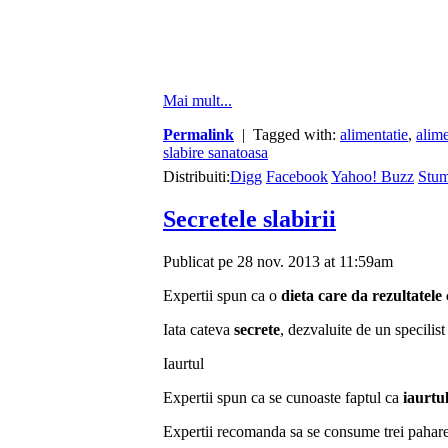
Mai mult...
Permalink
| Tagged with:
alimentatie
,
alime
slabire sanatoasa
Distribuiti:
Digg
Facebook
Yahoo! Buzz
Stu
Secretele slabirii
Publicat pe 28 nov. 2013 at 11:59am
Expertii spun ca o
dieta care da rezultatele
Iata cateva
secrete
, dezvaluite de un specilist
Iaurtul
Expertii spun ca se cunoaste faptul ca
iaurtu
Expertii recomanda sa se consume trei pahare d