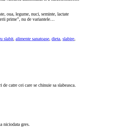
ste, oua, legume, nuci, seminte, lactate
erii prime”, nu de variantele…
u slabit
,
alimente sanatoase
,
dieta
,
slabire
,
i de catre cei care se chinuie sa slabeasca.
a niciodata gres.