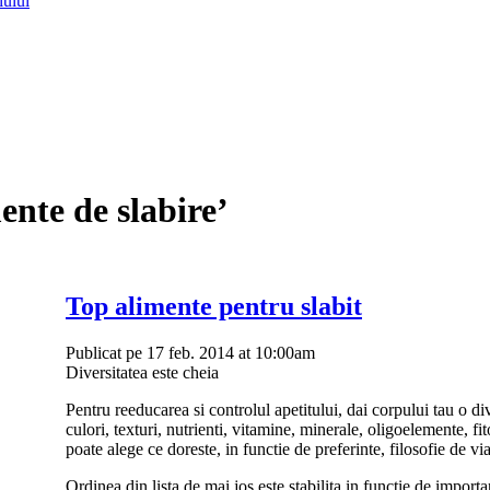
lului
ente de slabire’
Top alimente pentru slabit
Publicat pe 17 feb. 2014 at 10:00am
Diversitatea este cheia
Pentru reeducarea si controlul apetitului, dai corpului tau o di
culori, texturi, nutrienti, vitamine, minerale, oligoelemente, fit
poate alege ce doreste, in functie de preferinte, filosofie de vi
Ordinea din lista de mai jos este stabilita in functie de importa