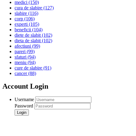
medici
(150)
cura de slabire
(127)
slabire
(116)
corp
(106)
experti
(105)
beneficii
(104)
diete de slabit
(102)
dieta de slabit
(102)
afectiuni
(99)
pareri
(99)
sfaturi
(94)
meniu
(94)
cure de slabire
(91)
cancer
(88)
Account Login
Username
Password