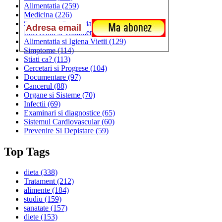
Alimentatia
(259)
Medicina
(226)
Sanatatea si Preventia
(170)
Interventii si Tratamente
(167)
Alimentatia si Igiena Vietii
(129)
Simptome
(114)
Stiati ca?
(113)
Cercetari si Progrese
(104)
Documentare
(97)
Cancerul
(88)
Organe si Sisteme
(70)
Infectii
(69)
Examinari si diagnostice
(65)
Sistemul Cardiovascular
(60)
Prevenire Si Depistare
(59)
Top Tags
dieta
(338)
Tratament
(212)
alimente
(184)
studiu
(159)
sanatate
(157)
diete
(153)