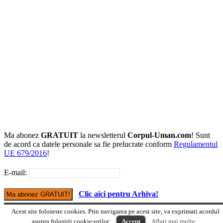
Ma abonez
GRATUIT
la newsletterul
Corpul-Uman.com
! Sunt
de acord ca datele personale sa fie prelucrate conform
Regulamentul
UE 679/2016
!
E-mail:
Clic aici pentru Arhiva!
Acest site foloseste cookies. Prin navigarea pe acest site, va exprimati acordul
Versiune mobile
asupra folosirii cookie-urilor.
Accept
Aflati mai multe...
© Copyright Corpul-uman.com