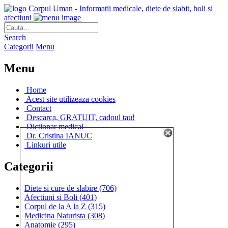
Corpul Uman - Informatii medicale, diete de slabit, boli si
afectiuni
Search
Categorii
Menu
Menu
Home
Acest site utilizeaza cookies
Contact
Descarca, GRATUIT, cadoul tau!
Dictionar medical
Dr. Cristina IANUC
Linkuri utile
Categorii
Diete si cure de slabire
(706)
Afectiuni si Boli
(401)
Corpul de la A la Z
(315)
Medicina Naturista
(308)
Anatomie
(295)