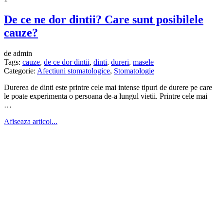
De ce ne dor dintii? Care sunt posibilele
cauze?
de admin
Tags:
cauze
,
de ce dor dintii
,
dinti
,
dureri
,
masele
Categorie:
Afectiuni stomatologice
,
Stomatologie
Durerea de dinti este printre cele mai intense tipuri de durere pe care
le poate experimenta o persoana de-a lungul vietii. Printre cele mai
…
Afiseaza articol...