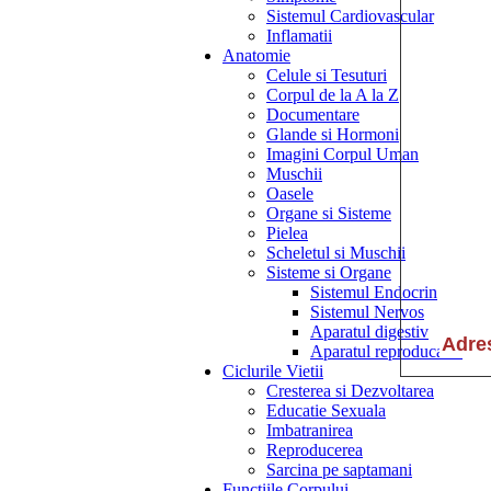
Sistemul Cardiovascular
Inflamatii
Anatomie
Celule si Tesuturi
Corpul de la A la Z
Documentare
Glande si Hormoni
Imagini Corpul Uman
Muschii
Oasele
Organe si Sisteme
Pielea
Scheletul si Muschii
Sisteme si Organe
Sistemul Endocrin
Sistemul Nervos
Aparatul digestiv
Aparatul reproducator
Ciclurile Vietii
Cresterea si Dezvoltarea
Educatie Sexuala
Imbatranirea
Reproducerea
Sarcina pe saptamani
Functiile Corpului