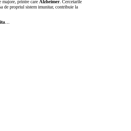
te majore, printre care
Alzheimer
. Cercetarile
usa de propriul sistem imunitar, contribuie la
ita
…