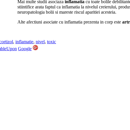
Mai multe studii asociaza
inflamatia
cu toate bolile debilitan
stiintifice arata faptul ca inflamatia la nivelul creierului, prod
neuropatologia bolii si mareste riscul aparitiei acesteia.
Alte afectiuni asociate cu inflamatia prezenta in corp este
artr
cortizol
,
inflamatie
,
nivel
,
toxic
mbleUpon
Google