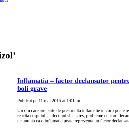
lului
izol’
Inflamatia – factor declansator pentr
boli grave
Publicat pe 11 mai 2015 at 1:01am
Un om care are parte de prea multa inflamatie in corp poate a
reactia corpului la afectiuni si la stres, probleme cu care fieca
ne anunta ca o inflamatie poate reprezenta un factor declansat