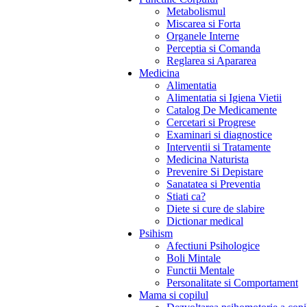
Metabolismul
Miscarea si Forta
Organele Interne
Perceptia si Comanda
Reglarea si Apararea
Medicina
Alimentatia
Alimentatia si Igiena Vietii
Catalog De Medicamente
Cercetari si Progrese
Examinari si diagnostice
Interventii si Tratamente
Medicina Naturista
Prevenire Si Depistare
Sanatatea si Preventia
Stiati ca?
Diete si cure de slabire
Dictionar medical
Psihism
Afectiuni Psihologice
Boli Mintale
Functii Mentale
Personalitate si Comportament
Mama si copilul