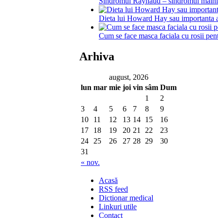
Sindromul Raynaud – sindromul mainil
Dieta lui Howard Hay sau importanta 
Cum se face masca faciala cu rosii pent
Arhiva
august, 2026
lun
mar
mie
joi
vin
sâm
Dum
1
2
3
4
5
6
7
8
9
10
11
12
13
14
15
16
17
18
19
20
21
22
23
24
25
26
27
28
29
30
31
« nov.
Acasă
RSS feed
Dictionar medical
Linkuri utile
Contact