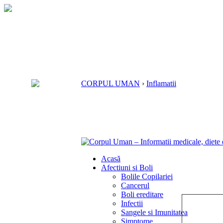
CORPUL UMAN
›
Inflamatii
Acasă
Afectiuni si Boli
Bolile Copilariei
Cancerul
Boli ereditare
Infectii
Sangele si Imunitatea
Simptome