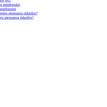
or reci
amidonului
ru atenuarea ridurilor?