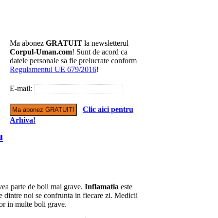
Ma abonez
GRATUIT
la newsletterul
Corpul-Uman.com
! Sunt de acord ca
datele personale sa fie prelucrate conform
Regulamentul UE 679/2016
!
E-mail:
Clic aici pentru
Arhiva!
u
vea parte de boli mai grave.
Inflamatia
este
re dintre noi se confrunta in fiecare zi. Medicii
or in multe boli grave.