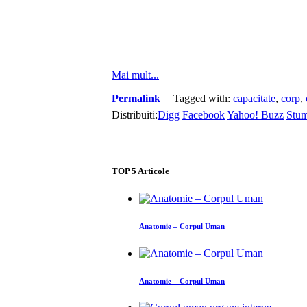
Mai mult...
Permalink
| Tagged with:
capacitate
,
corp
,
Distribuiti:
Digg
Facebook
Yahoo! Buzz
Stu
TOP
5
Articole
Anatomie – Corpul Uman
Anatomie – Corpul Uman