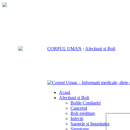
CORPUL UMAN
›
Afectiuni si Boli
Acasă
Afectiuni si Boli
Bolile Copilariei
Cancerul
Boli ereditare
Infectii
Sangele si Imunitatea
Simptome