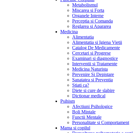
Metabolismul
Miscarea si Forta
Organele Interne
Perceptia si Comanda
Reglarea si Apararea
Medicina
Alimentatia
Alimentatia si Igiena Vietii
Catalog De Medicamente
Cercetari si Progrese
Examinari si diagnostice
Interventii si Tratamente
Medicina Naturista
Prevenire Si Depistare
Sanatatea si Preventia
Stiati ca?
Diete si cure de slabire
Dictionar medical
Psihism
Afectiuni Psihologice
Boli Mintale
Functii Mentale
Personalitate si Comportament
Mama si copilul