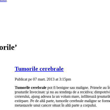
lului
orile’
Tumorile cerebrale
Publicat pe 07 mart. 2013 at 3:15pm
Tumorile cerebrale
pot fi ben­igne sau maligne. Primele au î
ţesuturile învecinatc şi nu au tendinţa de a recidiva; dimpotrivă
creierului, ajung adesea la un volum mare, infiltrează ţesuturil
extirpare. Pe de altă parte, tumo­rile cerebrale maligne se form
metastazele unui cancer situat în altă parte a corpului.