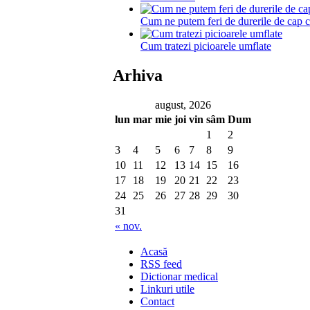
Cum ne putem feri de durerile de cap c
Cum tratezi picioarele umflate
Arhiva
august, 2026
lun
mar
mie
joi
vin
sâm
Dum
1
2
3
4
5
6
7
8
9
10
11
12
13
14
15
16
17
18
19
20
21
22
23
24
25
26
27
28
29
30
31
« nov.
Acasă
RSS feed
Dictionar medical
Linkuri utile
Contact