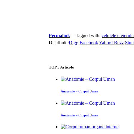
Permalink
| Tagged with:
celulele creierulu
Distribuiti:
Digg
Facebook
Yahoo! Buzz
Stu
TOP
5
Articole
Anatomie – Corpul Uman
Anatomie – Corpul Uman