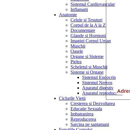
Sistemul Cardiovascular
Inflamatii
Anatomie
Celule si Tesuturi
Corpul de la A la Z
Documentare
Glande si Hormoni
Imagini Corpul Uman
Muschii
Oasele
Organe si Sisteme
Pielea
Scheletul si Muschii
Sisteme si Organe
Sistemul Endocrin
Sistemul Nervos
Aparatul digestiv
Aparatul reproducator
Ciclurile Vietii
Cresterea si Dezvoltarea
Educatie Sexuala
Imbatranirea
Reproducerea
Sarcina pe saptamani
Functiile Corpului