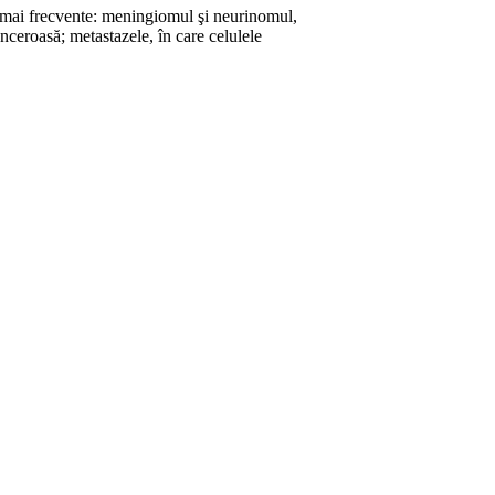
t mai frecvente: meningiomul şi neurinomul,
ceroasă; metasta­zele, în care celulele