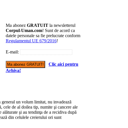
Ma abonez
GRATUIT
la newsletterul
Corpul-Uman.com
! Sunt de acord ca
datele personale sa fie prelucrate conform
Regulamentul UE 679/2016
!
E-mail:
Clic aici pentru
Arhiva!
n general un volum limitat, nu invadează
, cele de al doilea tip, numite şi cancere ale
e alăturate şi au tendinţa de a recidiva după
ează din celulele creierului ori sunt