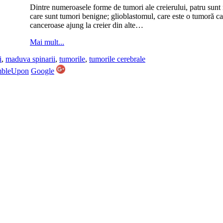
Dintre numeroasele forme de tumori ale creierului, patru sun
care sunt tumori benigne; glioblastomul, care este o tumoră can
canceroase ajung la creier din alte…
Mai mult...
i
,
maduva spinarii
,
tumorile
,
tumorile cerebrale
mbleUpon
Google