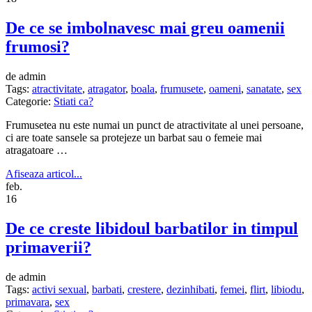
De ce se imbolnavesc mai greu oamenii
frumosi?
de admin
Tags:
atractivitate
,
atragator
,
boala
,
frumusete
,
oameni
,
sanatate
,
sex
Categorie:
Stiati ca?
Frumusetea nu este numai un punct de atractivitate al unei persoane,
ci are toate sansele sa protejeze un barbat sau o femeie mai
atragatoare …
Afiseaza articol...
feb.
16
De ce creste libidoul barbatilor in timpul
primaverii?
de admin
Tags:
activi sexual
,
barbati
,
crestere
,
dezinhibati
,
femei
,
flirt
,
libiodu
,
primavara
,
sex