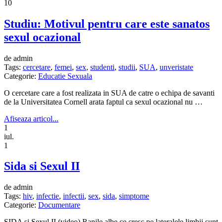
10
Studiu: Motivul pentru care este sanatos
sexul ocazional
de admin
Tags:
cercetare
,
femei
,
sex
,
studenti
,
studii
,
SUA
,
unveristate
Categorie:
Educatie Sexuala
O cercetare care a fost realizata in SUA de catre o echipa de savanti
de la Universitatea Cornell arata faptul ca sexul ocazional nu …
Afiseaza articol...
1
iul.
1
Sida si Sexul II
de admin
Tags:
hiv
,
infectie
,
infectii
,
sex
,
sida
,
simptome
Categorie:
Documentare
SIDA si Sexul II (video) Ranile albe ce cresc pe lateralele limbii sunt