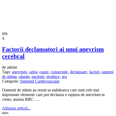
feb.
4
Factorii declansatori ai unui anevrism
cerebral
de admin
Tags:
anevrism
,
cafea
,
cauze
,
consecinte
,
declansare
,
factori
,
oameni
de stiinta
,
olanda
,
pacienti
,
produce
,
sex
Categorie:
Sistemul Cardiovascular
Oamenii de stiinta au reusit sa stabileasca care sunt cele mai
importante elemente care pot declansa o ruptura de anevrism in
creier, anunta BBC. …
Afiseaza articol...
nov.