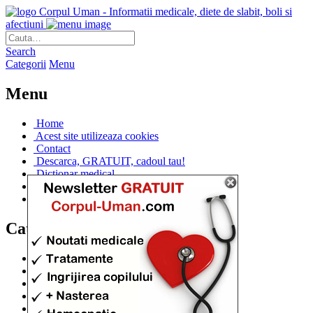
Corpul Uman - Informatii medicale, diete de slabit, boli si
afectiuni
Search
Categorii
Menu
Menu
Home
Acest site utilizeaza cookies
Contact
Descarca, GRATUIT, cadoul tau!
Dictionar medical
Dr. Cristina IANUC
Linkuri utile
Categorii
Diete si cure de slabire
(706)
Afectiuni si Boli
(401)
Corpul de la A la Z
(315)
Medicina Naturista
(308)
Anatomie
(295)