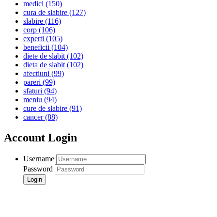
medici
(150)
cura de slabire
(127)
slabire
(116)
corp
(106)
experti
(105)
beneficii
(104)
diete de slabit
(102)
dieta de slabit
(102)
afectiuni
(99)
pareri
(99)
sfaturi
(94)
meniu
(94)
cure de slabire
(91)
cancer
(88)
Account Login
Username
Password