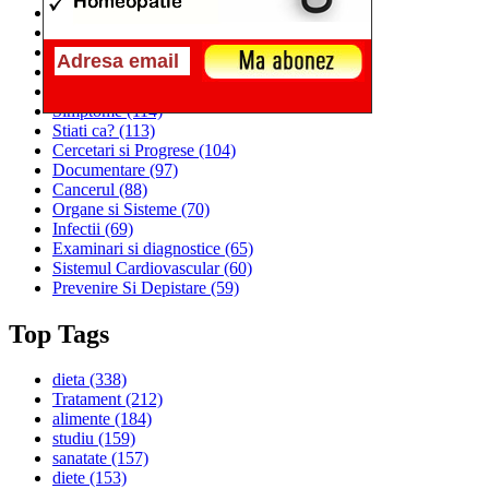
Alimentatia
(259)
Medicina
(226)
Sanatatea si Preventia
(170)
Interventii si Tratamente
(167)
Alimentatia si Igiena Vietii
(129)
Simptome
(114)
Stiati ca?
(113)
Cercetari si Progrese
(104)
Documentare
(97)
Cancerul
(88)
Organe si Sisteme
(70)
Infectii
(69)
Examinari si diagnostice
(65)
Sistemul Cardiovascular
(60)
Prevenire Si Depistare
(59)
Top Tags
dieta
(338)
Tratament
(212)
alimente
(184)
studiu
(159)
sanatate
(157)
diete
(153)