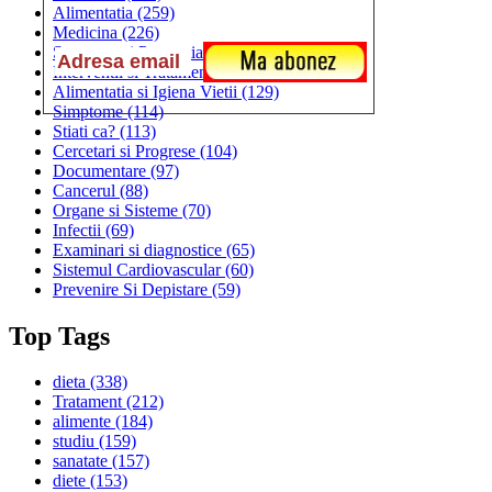
Alimentatia
(259)
Medicina
(226)
Sanatatea si Preventia
(170)
Interventii si Tratamente
(167)
Alimentatia si Igiena Vietii
(129)
Simptome
(114)
Stiati ca?
(113)
Cercetari si Progrese
(104)
Documentare
(97)
Cancerul
(88)
Organe si Sisteme
(70)
Infectii
(69)
Examinari si diagnostice
(65)
Sistemul Cardiovascular
(60)
Prevenire Si Depistare
(59)
Top Tags
dieta
(338)
Tratament
(212)
alimente
(184)
studiu
(159)
sanatate
(157)
diete
(153)