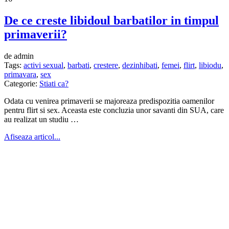
De ce creste libidoul barbatilor in timpul
primaverii?
de admin
Tags:
activi sexual
,
barbati
,
crestere
,
dezinhibati
,
femei
,
flirt
,
libiodu
,
primavara
,
sex
Categorie:
Stiati ca?
Odata cu venirea primaverii se majoreaza predispozitia oamenilor
pentru flirt si sex. Aceasta este concluzia unor savanti din SUA, care
au realizat un studiu …
Afiseaza articol...