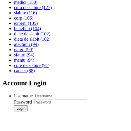
medici
(150)
cura de slabire
(127)
slabire
(116)
corp
(106)
experti
(105)
beneficii
(104)
diete de slabit
(102)
dieta de slabit
(102)
afectiuni
(99)
pareri
(99)
sfaturi
(94)
meniu
(94)
cure de slabire
(91)
cancer
(88)
Account Login
Username
Password