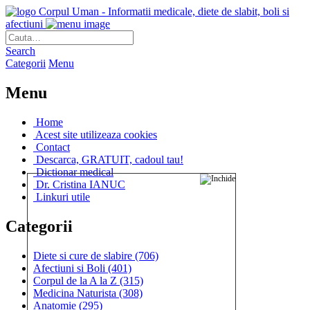
Corpul Uman - Informatii medicale, diete de slabit, boli si
afectiuni
Search
Categorii
Menu
Menu
Home
Acest site utilizeaza cookies
Contact
Descarca, GRATUIT, cadoul tau!
Dictionar medical
Dr. Cristina IANUC
Linkuri utile
Categorii
Diete si cure de slabire
(706)
Afectiuni si Boli
(401)
Corpul de la A la Z
(315)
Medicina Naturista
(308)
Anatomie
(295)