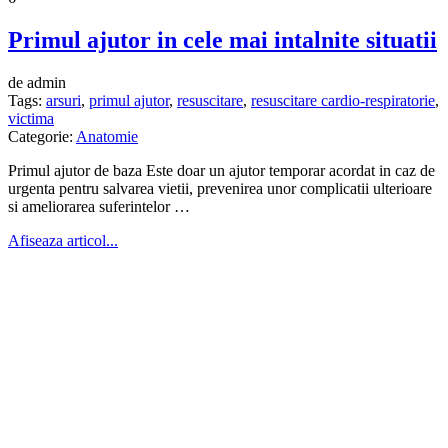
Primul ajutor in cele mai intalnite situatii
de admin
Tags:
arsuri
,
primul ajutor
,
resuscitare
,
resuscitare cardio-respiratorie
,
victima
Categorie:
Anatomie
Primul ajutor de baza Este doar un ajutor temporar acordat in caz de
urgenta pentru salvarea vietii, prevenirea unor complicatii ulterioare
si ameliorarea suferintelor …
Afiseaza articol...