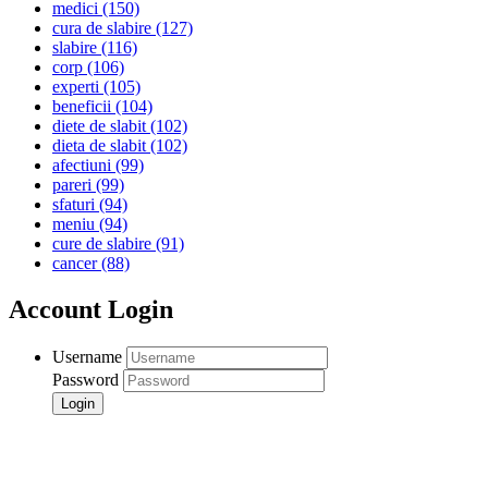
medici
(150)
cura de slabire
(127)
slabire
(116)
corp
(106)
experti
(105)
beneficii
(104)
diete de slabit
(102)
dieta de slabit
(102)
afectiuni
(99)
pareri
(99)
sfaturi
(94)
meniu
(94)
cure de slabire
(91)
cancer
(88)
Account Login
Username
Password