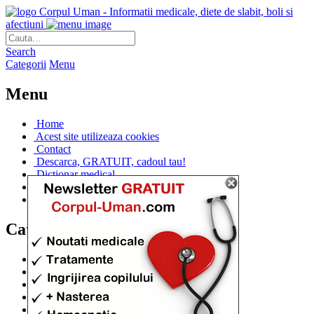
Corpul Uman - Informatii medicale, diete de slabit, boli si
afectiuni
Search
Categorii
Menu
Menu
Home
Acest site utilizeaza cookies
Contact
Descarca, GRATUIT, cadoul tau!
Dictionar medical
Dr. Cristina IANUC
Linkuri utile
Categorii
Diete si cure de slabire
(706)
Afectiuni si Boli
(401)
Corpul de la A la Z
(315)
Medicina Naturista
(308)
Anatomie
(295)