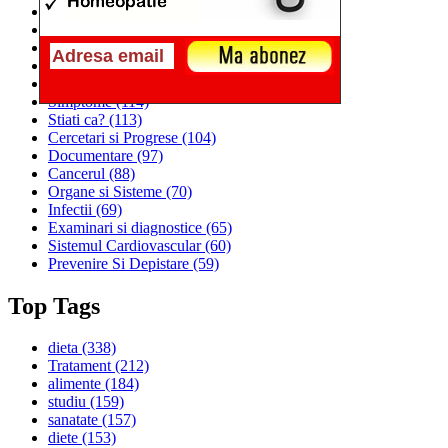
Alimentatia
(259)
Medicina
(226)
Sanatatea si Preventia
(170)
Interventii si Tratamente
(167)
Alimentatia si Igiena Vietii
(129)
Simptome
(114)
Stiati ca?
(113)
Cercetari si Progrese
(104)
Documentare
(97)
Cancerul
(88)
Organe si Sisteme
(70)
Infectii
(69)
Examinari si diagnostice
(65)
Sistemul Cardiovascular
(60)
Prevenire Si Depistare
(59)
Top Tags
dieta
(338)
Tratament
(212)
alimente
(184)
studiu
(159)
sanatate
(157)
diete
(153)