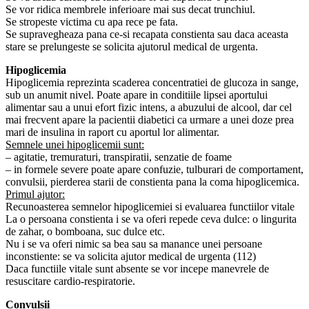
Se vor ridica membrele inferioare mai sus decat trunchiul.
Se stropeste victima cu apa rece pe fata.
Se supravegheaza pana ce-si recapata constienta sau daca aceasta
stare se prelungeste se solicita ajutorul medical de urgenta.
Hipoglicemia
Hipoglicemia reprezinta scaderea concentratiei de glucoza in sange,
sub un anumit nivel. Poate apare in conditiile lipsei aportului
alimentar sau a unui efort fizic intens, a abuzului de alcool, dar cel
mai frecvent apare la pacientii diabetici ca urmare a unei doze prea
mari de insulina in raport cu aportul lor alimentar.
Semnele unei hipoglicemii sunt:
– agitatie, tremuraturi, transpiratii, senzatie de foame
– in formele severe poate apare confuzie, tulburari de comportament,
convulsii, pierderea starii de constienta pana la coma hipoglicemica.
Primul ajutor:
Recunoasterea semnelor hipoglicemiei si evaluarea functiilor vitale
La o persoana constienta i se va oferi repede ceva dulce: o lingurita
de zahar, o bomboana, suc dulce etc.
Nu i se va oferi nimic sa bea sau sa manance unei persoane
inconstiente: se va solicita ajutor medical de urgenta (112)
Daca functiile vitale sunt absente se vor incepe manevrele de
resuscitare cardio-respiratorie.
Convulsii