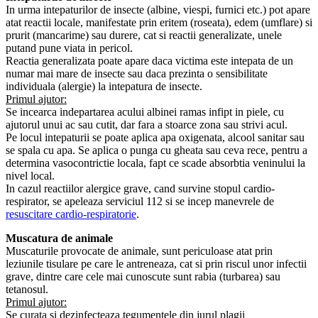
In urma intepaturilor de insecte (albine, viespi, furnici etc.) pot apare
atat reactii locale, manifestate prin eritem (roseata), edem (umflare) si
prurit (mancarime) sau durere, cat si reactii generalizate, unele
putand pune viata in pericol.
Reactia generalizata poate apare daca victima este intepata de un
numar mai mare de insecte sau daca prezinta o sensibilitate
individuala (alergie) la intepatura de insecte.
Primul ajutor:
Se incearca indepartarea acului albinei ramas infipt in piele, cu
ajutorul unui ac sau cutit, dar fara a stoarce zona sau strivi acul.
Pe locul intepaturii se poate aplica apa oxigenata, alcool sanitar sau
se spala cu apa. Se aplica o punga cu gheata sau ceva rece, pentru a
determina vasocontrictie locala, fapt ce scade absorbtia veninului la
nivel local.
In cazul reactiilor alergice grave, cand survine stopul cardio-
respirator, se apeleaza serviciul 112 si se incep manevrele de
resuscitare cardio-respiratorie
.
Muscatura de animale
Muscaturile provocate de animale, sunt periculoase atat prin
leziunile tisulare pe care le antreneaza, cat si prin riscul unor infectii
grave, dintre care cele mai cunoscute sunt rabia (turbarea) sau
tetanosul.
Primul ajutor:
Se curata si dezinfecteaza tegumentele din jurul plagii