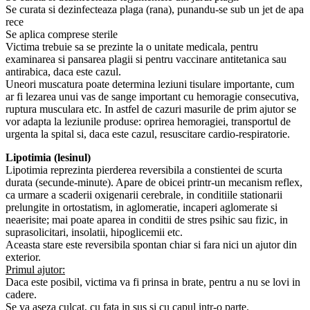
Se curata si dezinfecteaza plaga (rana), punandu-se sub un jet de apa
rece
Se aplica comprese sterile
Victima trebuie sa se prezinte la o unitate medicala, pentru
examinarea si pansarea plagii si pentru vaccinare antitetanica sau
antirabica, daca este cazul.
Uneori muscatura poate determina leziuni tisulare importante, cum
ar fi lezarea unui vas de sange important cu hemoragie consecutiva,
ruptura musculara etc. In astfel de cazuri masurile de prim ajutor se
vor adapta la leziunile produse: oprirea hemoragiei, transportul de
urgenta la spital si, daca este cazul, resuscitare cardio-respiratorie.
Lipotimia (lesinul)
Lipotimia reprezinta pierderea reversibila a constientei de scurta
durata (secunde-minute). Apare de obicei printr-un mecanism reflex,
ca urmare a scaderii oxigenarii cerebrale, in conditiile stationarii
prelungite in ortostatism, in aglomeratie, incaperi aglomerate si
neaerisite; mai poate aparea in conditii de stres psihic sau fizic, in
suprasolicitari, insolatii, hipoglicemii etc.
Aceasta stare este reversibila spontan chiar si fara nici un ajutor din
exterior.
Primul ajutor:
Daca este posibil, victima va fi prinsa in brate, pentru a nu se lovi in
cadere.
Se va aseza culcat, cu fata in sus si cu capul intr-o parte.