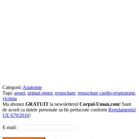
Categorii:
Anatomie
Tags:
arsuri
,
primul ajutor
,
resuscitare
,
resuscitare cardio-respiratorie
,
victima
Ma abonez
GRATUIT
la newsletterul
Corpul-Uman.com
! Sunt
de acord ca datele personale sa fie prelucrate conform
Regulamentul
UE 679/2016
!
E-mail: