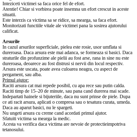
Inteziceti victimei sa faca orice fel de efort.
Atentie! Chiar si vorbirea poate insemna un efort crescut in aceste
situatii.
Este interzis ca victima sa se ridice, sa mearga, sa faca efort.
Monitorizati functiile vitale ale victimei pana la sosirea ajutorului
calificat.
Arsurile
In cazul arsurilor superficiale, pielea este rosie, usor umflata si
dureroasa. Daca arsura este mai adanca, se formeaza si basici. Daca
straturile din profunzime ale pielii au fost arse, rana in sine nu este
dureroasa, deoarece au fost distrusi si nervii din locul respectiv.
Arsura este uscata, poate avea culoarea neagra, cu aspect de
pergament, sau alba.
Primul ajutor:
Raciti arsura cat mai repede posibil, cu apa rece sau putin calda.
Raciti timp de 15–20 de minute, sau pana cand durerea mai scade.
Indepartati hainele si bijuteriile, daca nu sunt prinse de piele. Dupa
ce ati racit arsura, aplicati o compresa sau o tesatura curata, umeda.
Daca au aparut basici, nu le spargeti.
Nu ungeti arsura cu creme cand acordati primul ajutor.
Sfatuiti victima sa mearga la medic.
Acesta va verifica daca victima are nevoie de protectieimpotriva
tetanosului.