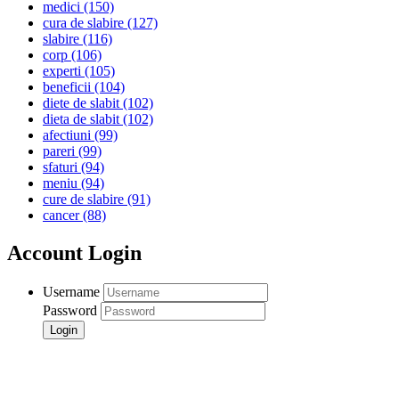
medici
(150)
cura de slabire
(127)
slabire
(116)
corp
(106)
experti
(105)
beneficii
(104)
diete de slabit
(102)
dieta de slabit
(102)
afectiuni
(99)
pareri
(99)
sfaturi
(94)
meniu
(94)
cure de slabire
(91)
cancer
(88)
Account Login
Username
Password