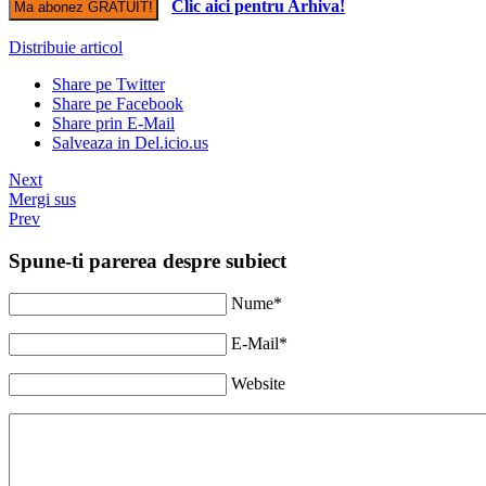
Clic aici pentru Arhiva!
Distribuie articol
Share pe Twitter
Share pe Facebook
Share prin E-Mail
Salveaza in Del.icio.us
Next
Mergi sus
Prev
Spune-ti parerea despre subiect
Nume*
E-Mail*
Website