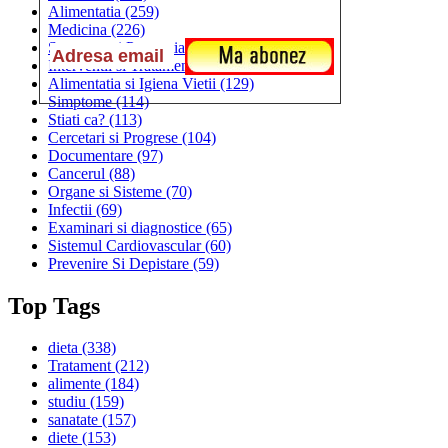
Alimentatia
(259)
Medicina
(226)
Sanatatea si Preventia
(170)
Interventii si Tratamente
(167)
Alimentatia si Igiena Vietii
(129)
Simptome
(114)
Stiati ca?
(113)
Cercetari si Progrese
(104)
Documentare
(97)
Cancerul
(88)
Organe si Sisteme
(70)
Infectii
(69)
Examinari si diagnostice
(65)
Sistemul Cardiovascular
(60)
Prevenire Si Depistare
(59)
Top Tags
dieta
(338)
Tratament
(212)
alimente
(184)
studiu
(159)
sanatate
(157)
diete
(153)