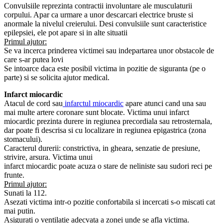
Convulsiile reprezinta contractii involuntare ale musculaturii
corpului. Apar ca urmare a unor descarcari electrice bruste si
anormale la nivelul creierului. Desi convulsiile sunt caracteristice
epilepsiei, ele pot apare si in alte situatii
Primul ajutor:
Se va incerca prinderea victimei sau indepartarea unor obstacole de
care s-ar putea lovi
Se intoarce daca este posibil victima in pozitie de siguranta (pe o
parte) si se solicita ajutor medical.
Infarct miocardic
Atacul de cord sau
infarctul miocardic
apare atunci cand una sau
mai multe artere coronare sunt blocate. Victima unui infarct
miocardic prezinta durere in regiunea precordiala sau retrosternala,
dar poate fi descrisa si cu localizare in regiunea epigastrica (zona
stomacului).
Caracterul durerii: constrictiva, in gheara, senzatie de presiune,
strivire, arsura. Victima unui
infarct miocardic poate acuza o stare de neliniste sau sudori reci pe
frunte.
Primul ajutor:
Sunati la 112.
Asezati victima intr-o pozitie confortabila si incercati s-o miscati cat
mai putin.
Asigurati o ventilatie adecvata a zonei unde se afla victima.