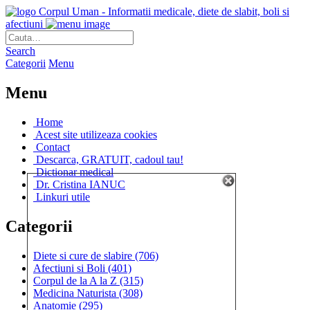
Corpul Uman - Informatii medicale, diete de slabit, boli si
afectiuni
Search
Categorii
Menu
Menu
Home
Acest site utilizeaza cookies
Contact
Descarca, GRATUIT, cadoul tau!
Dictionar medical
Dr. Cristina IANUC
Linkuri utile
Categorii
Diete si cure de slabire
(706)
Afectiuni si Boli
(401)
Corpul de la A la Z
(315)
Medicina Naturista
(308)
Anatomie
(295)