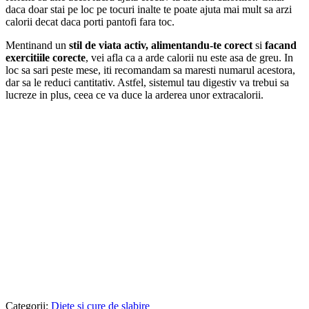
daca doar stai pe loc pe tocuri inalte te poate ajuta mai mult sa arzi
calorii decat daca porti pantofi fara toc.
Mentinand un
stil de viata activ, alimentandu-te corect
si
facand
exercitiile corecte
, vei afla ca a arde calorii nu este asa de greu. In
loc sa sari peste mese, iti recomandam sa maresti numarul acestora,
dar sa le reduci cantitativ. Astfel, sistemul tau digestiv va trebui sa
lucreze in plus, ceea ce va duce la arderea unor extracalorii.
Categorii:
Diete si cure de slabire