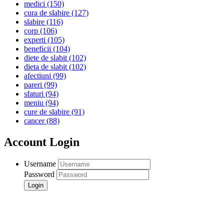
medici
(150)
cura de slabire
(127)
slabire
(116)
corp
(106)
experti
(105)
beneficii
(104)
diete de slabit
(102)
dieta de slabit
(102)
afectiuni
(99)
pareri
(99)
sfaturi
(94)
meniu
(94)
cure de slabire
(91)
cancer
(88)
Account Login
Username
Password