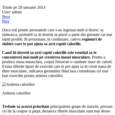
Trimis pe 28 ianuarie 2014
User: admin
Next
Prev
Daca esti printre persoanele care s-au ingrasat mult si doresc sa
slabeasca, probabil ca iti doresti sa pierzi o parte din greutate cat mai
rapid posibil. Iti prezentam, in continuare, cateva
regimuri de
slabire care te pot ajuta sa arzi rapid caloriile.
Cand iti doresti sa arzi rapid caloriile este esential sa te
concentrezi mai mult pe cresterea masei musculare.
Pentru a
produce masa musuclara, corpul foloseste o cantitate mare de calorii.
Exista diferite tipuri de exercitii care te pot ajuta sa iti cresti masa de
fibre musculare, ridicarea greutatilor fiind insa considerata cel mai
bun exercitiu pentru arderea caloriilor.
Arderea caloriilor
Trebuie sa acorzi prioritate
principalelor grupe de muschi, precum
cei de la coapse si piept, deoarece fibrele musculare sunt mai dense