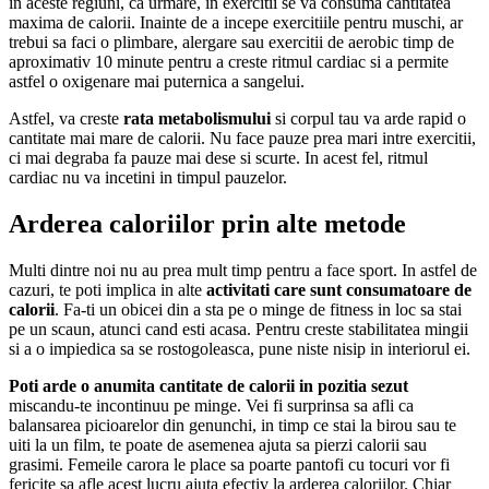
in aceste regiuni, ca urmare, in exercitii se va consuma cantitatea
maxima de calorii. Inainte de a incepe exercitiile pentru muschi, ar
trebui sa faci o plimbare, alergare sau exercitii de aerobic timp de
aproximativ 10 minute pentru a creste ritmul cardiac si a permite
astfel o oxigenare mai puternica a sangelui.
Astfel, va creste
rata metabolismului
si corpul tau va arde rapid o
cantitate mai mare de calorii. Nu face pauze prea mari intre exercitii,
ci mai degraba fa pauze mai dese si scurte. In acest fel, ritmul
cardiac nu va incetini in timpul pauzelor.
Arderea caloriilor prin alte metode
Multi dintre noi nu au prea mult timp pentru a face sport. In astfel de
cazuri, te poti implica in alte
activitati care sunt consumatoare de
calorii
. Fa-ti un obicei din a sta pe o minge de fitness in loc sa stai
pe un scaun, atunci cand esti acasa. Pentru creste stabilitatea mingii
si a o impiedica sa se rostogoleasca, pune niste nisip in interiorul ei.
Poti arde o anumita cantitate de calorii in pozitia sezut
miscandu-te incontinuu pe minge. Vei fi surprinsa sa afli ca
balansarea picioarelor din genunchi, in timp ce stai la birou sau te
uiti la un film, te poate de asemenea ajuta sa pierzi calorii sau
grasimi. Femeile carora le place sa poarte pantofi cu tocuri vor fi
fericite sa afle acest lucru ajuta efectiv la arderea caloriilor. Chiar