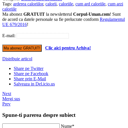
Tags:
arderea caloriilor
,
calorii
,
caloriile
,
cum ard caloriile
,
cum arzi
caloriile
Ma abonez
GRATUIT
la newsletterul
Corpul-Uman.com
! Sunt
de acord ca datele personale sa fie prelucrate conform
Regulamentul
UE 679/2016
!
E-mail:
Clic aici pentru Arhiva!
Distribuie articol
Share pe Twitter
Share pe Facebook
Share prin E-Mail
Salveaza in Del.icio.us
Next
Mergi sus
Prev
Spune-ti parerea despre subiect
Nume*