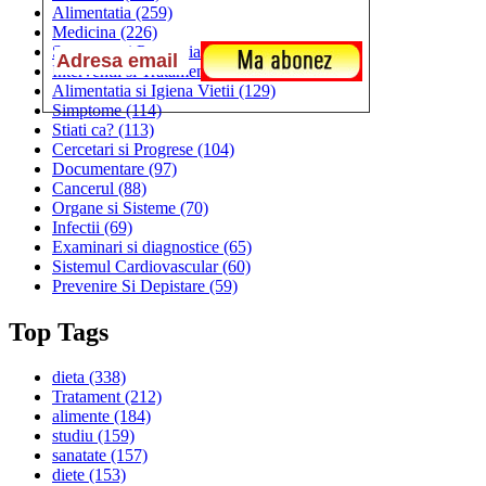
Alimentatia
(259)
Medicina
(226)
Sanatatea si Preventia
(170)
Interventii si Tratamente
(167)
Alimentatia si Igiena Vietii
(129)
Simptome
(114)
Stiati ca?
(113)
Cercetari si Progrese
(104)
Documentare
(97)
Cancerul
(88)
Organe si Sisteme
(70)
Infectii
(69)
Examinari si diagnostice
(65)
Sistemul Cardiovascular
(60)
Prevenire Si Depistare
(59)
Top Tags
dieta
(338)
Tratament
(212)
alimente
(184)
studiu
(159)
sanatate
(157)
diete
(153)