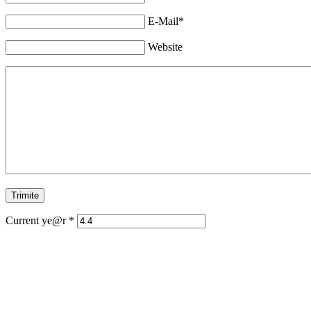
E-Mail*
Website
Current ye@r
*