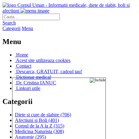
Corpul Uman - Informatii medicale, diete de slabit, boli si
afectiuni
Search
Categorii
Menu
Menu
Home
Acest site utilizeaza cookies
Contact
Descarca, GRATUIT, cadoul tau!
Dictionar medical
Dr. Cristina IANUC
Linkuri utile
Categorii
Diete si cure de slabire
(706)
Afectiuni si Boli
(401)
Corpul de la A la Z
(315)
Medicina Naturista
(308)
Anatomie
(295)