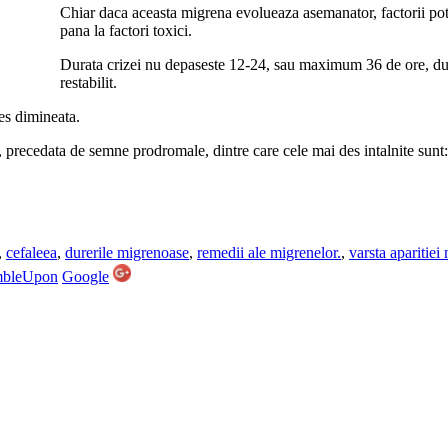
Chiar daca aceasta migrena evolueaza asemanator, factorii pot fi
pana la factori toxici.
Durata crizei nu depaseste 12-24, sau maximum 36 de ore, dup
restabilit.
es dimineata.
, precedata de semne prodromale, dintre care cele mai des intalnite sunt:
,
cefaleea
,
durerile migrenoase
,
remedii ale migrenelor.
,
varsta aparitiei
mbleUpon
Google