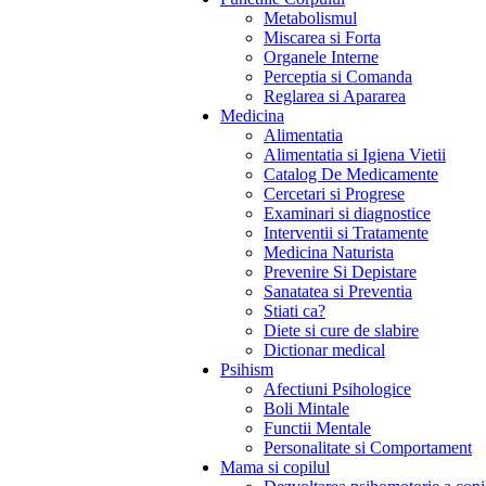
Metabolismul
Miscarea si Forta
Organele Interne
Perceptia si Comanda
Reglarea si Apararea
Medicina
Alimentatia
Alimentatia si Igiena Vietii
Catalog De Medicamente
Cercetari si Progrese
Examinari si diagnostice
Interventii si Tratamente
Medicina Naturista
Prevenire Si Depistare
Sanatatea si Preventia
Stiati ca?
Diete si cure de slabire
Dictionar medical
Psihism
Afectiuni Psihologice
Boli Mintale
Functii Mentale
Personalitate si Comportament
Mama si copilul