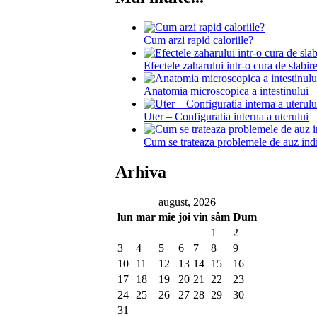
Cum arzi rapid caloriile?
Efectele zaharului intr-o cura de slabir
Anatomia microscopica a intestinului
Uter – Configuratia interna a uterului
Cum se trateaza problemele de auz indi
Arhiva
august, 2026
lun
mar
mie
joi
vin
sâm
Dum
1
2
3
4
5
6
7
8
9
10
11
12
13
14
15
16
17
18
19
20
21
22
23
24
25
26
27
28
29
30
31