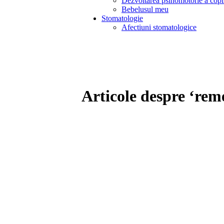
Dezvoltarea psihomotorie a copi
Bebelusul meu
Stomatologie
Afectiuni stomatologice
Articole despre ‘reme