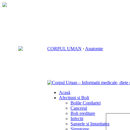
CORPUL UMAN
›
Anatomie
Acasă
Afectiuni si Boli
Bolile Copilariei
Cancerul
Boli ereditare
Infectii
Sangele si Imunitatea
Simptome