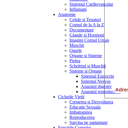
Sistemul Cardiovascular
Inflamatii
Anatomie
Celule si Tesuturi
Corpul de la A la Z
Documentare
Glande si Hormoni
Imagini Corpul Uman
Muschii
Oasele
Organe si Sisteme
Pielea
Scheletul si Muschii
Sisteme si Organe
Sistemul Endocrin
Sistemul Nervos
Aparatul digestiv
Aparatul reproducator
Ciclurile Vietii
Cresterea si Dezvoltarea
Educatie Sexuala
Imbatranirea
Reproducerea
Sarcina pe saptamani
Functiile Corpului