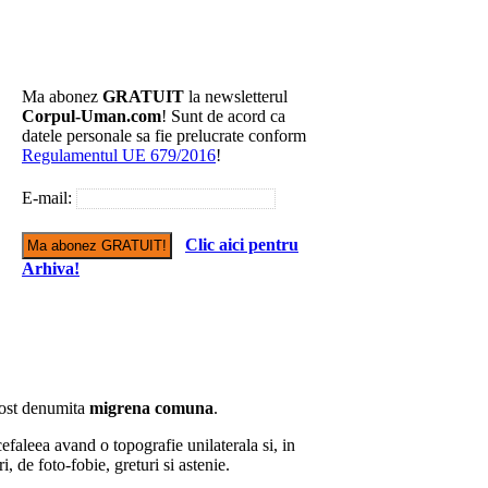
Ma abonez
GRATUIT
la newsletterul
Corpul-Uman.com
! Sunt de acord ca
datele personale sa fie prelucrate conform
Regulamentul UE 679/2016
!
E-mail:
Clic aici pentru
Arhiva!
fost denumita
migrena comuna
.
efaleea avand o topografie unilaterala si, in
i, de foto-fobie, greturi si astenie.