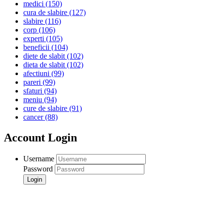
medici
(150)
cura de slabire
(127)
slabire
(116)
corp
(106)
experti
(105)
beneficii
(104)
diete de slabit
(102)
dieta de slabit
(102)
afectiuni
(99)
pareri
(99)
sfaturi
(94)
meniu
(94)
cure de slabire
(91)
cancer
(88)
Account Login
Username
Password