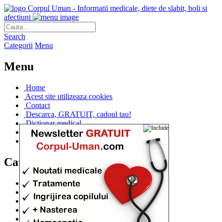
Corpul Uman - Informatii medicale, diete de slabit, boli si
afectiuni
Search
Categorii
Menu
Menu
Home
Acest site utilizeaza cookies
Contact
Descarca, GRATUIT, cadoul tau!
Dictionar medical
Dr. Cristina IANUC
Linkuri utile
Categorii
Diete si cure de slabire
(706)
Afectiuni si Boli
(401)
Corpul de la A la Z
(315)
Medicina Naturista
(308)
Anatomie
(295)