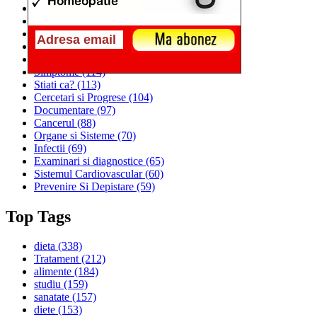
Alimentatia
(259)
Medicina
(226)
Sanatatea si Preventia
(170)
Interventii si Tratamente
(167)
Alimentatia si Igiena Vietii
(129)
Simptome
(114)
Stiati ca?
(113)
Cercetari si Progrese
(104)
Documentare
(97)
Cancerul
(88)
Organe si Sisteme
(70)
Infectii
(69)
Examinari si diagnostice
(65)
Sistemul Cardiovascular
(60)
Prevenire Si Depistare
(59)
Top Tags
dieta
(338)
Tratament
(212)
alimente
(184)
studiu
(159)
sanatate
(157)
diete
(153)