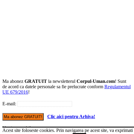
Ma abonez
GRATUIT
la newsletterul
Corpul-Uman.com
! Sunt
de acord ca datele personale sa fie prelucrate conform
Regulamentul
UE 679/2016
!
E-mail:
Clic aici pentru Arhiva!
Versiune mobile
Acest site foloseste cookies. Prin navigarea pe acest site, va exprimati
© Copyright Corpul-uman.com