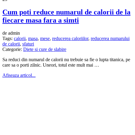
Cum poti reduce numarul de calorii de la
fiecare masa fara a simti
de admin
Tags:
calorii
,
masa
,
mese
,
reducerea caloriilor
,
reducerea numarului
de calorii
,
sfaturi
Categorie:
Diete si cure de slabire
Sa reduci din numarul de calorii nu trebuie sa fie o lupta titanica, pe
care sa o porti zilnic. Uneori, totul este mult mai …
Afiseaza articol...