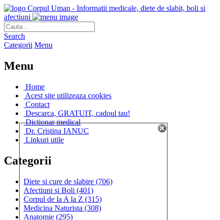
Corpul Uman - Informatii medicale, diete de slabit, boli si
afectiuni
Search
Categorii
Menu
Menu
Home
Acest site utilizeaza cookies
Contact
Descarca, GRATUIT, cadoul tau!
Dictionar medical
Dr. Cristina IANUC
Linkuri utile
Categorii
Diete si cure de slabire
(706)
Afectiuni si Boli
(401)
Corpul de la A la Z
(315)
Medicina Naturista
(308)
Anatomie
(295)