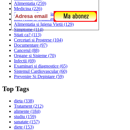
Alimentatia
(259)
Medicina
(226)
Sanatatea si Preventia
(170)
Interventii si Tratamente
(167)
Alimentatia si Igiena Vietii
(129)
Simptome
(114)
Stiati ca?
(113)
Cercetari si Progrese
(104)
Documentare
(97)
Cancerul
(88)
Organe si Sisteme
(70)
Infectii
(69)
Examinari si diagnostice
(65)
Sistemul Cardiovascular
(60)
Prevenire Si Depistare
(59)
Top Tags
dieta
(338)
Tratament
(212)
alimente
(184)
studiu
(159)
sanatate
(157)
diete
(153)