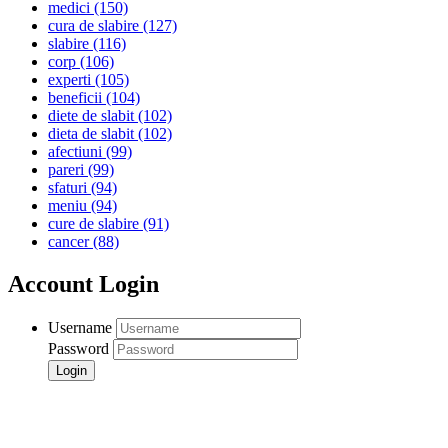
medici
(150)
cura de slabire
(127)
slabire
(116)
corp
(106)
experti
(105)
beneficii
(104)
diete de slabit
(102)
dieta de slabit
(102)
afectiuni
(99)
pareri
(99)
sfaturi
(94)
meniu
(94)
cure de slabire
(91)
cancer
(88)
Account Login
Username
Password