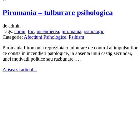
Piromania – tulburare psihologica
de admin
Tags:
copiii
,
foc
,
incendierea
,
piromania
,
psihologic
Categorie:
Afectiuni Psihologice
,
Psihism
Piromania Piromania reprezinta o tulburare de control al impulsurilor
ce consta in incendieri patologice, in absenta unui castig secundar,
unei motivatii politice sau razbunare. …
Afiseaza articol...