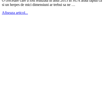
O cercetare care a fost realizata in anul 2013 in SUA arata faptul ca
si un herpes de mici dimensiuni ar trebui sa ne …
Afiseaza articol...