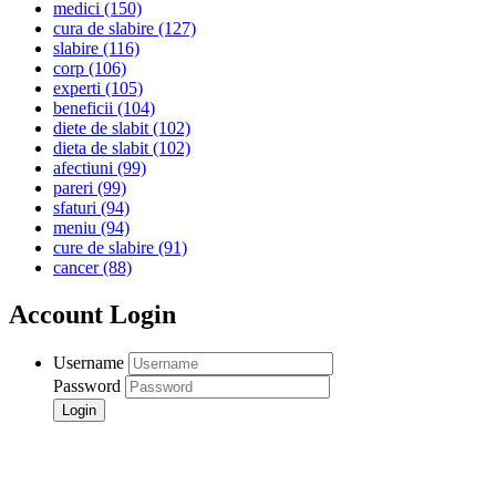
medici
(150)
cura de slabire
(127)
slabire
(116)
corp
(106)
experti
(105)
beneficii
(104)
diete de slabit
(102)
dieta de slabit
(102)
afectiuni
(99)
pareri
(99)
sfaturi
(94)
meniu
(94)
cure de slabire
(91)
cancer
(88)
Account Login
Username
Password