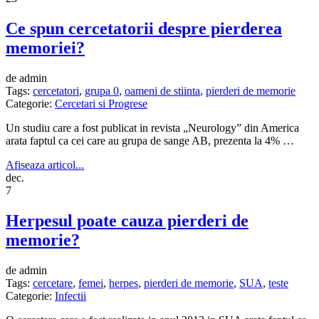
Ce spun cercetatorii despre pierderea
memoriei?
de admin
Tags:
cercetatori
,
grupa 0
,
oameni de stiinta
,
pierderi de memorie
Categorie:
Cercetari si Progrese
Un studiu care a fost publicat in revista „Neurology” din America
arata faptul ca cei care au grupa de sange AB, prezenta la 4% …
Afiseaza articol...
dec.
7
Herpesul poate cauza pierderi de
memorie?
de admin
Tags:
cercetare
,
femei
,
herpes
,
pierderi de memorie
,
SUA
,
teste
Categorie:
Infectii