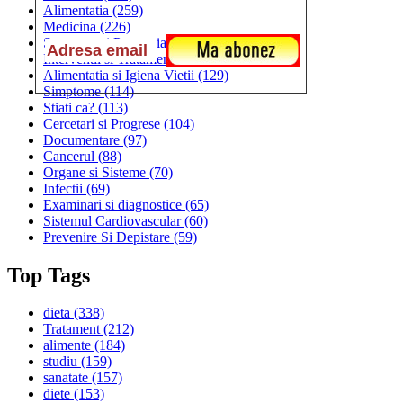
Alimentatia
(259)
Medicina
(226)
Sanatatea si Preventia
(170)
Interventii si Tratamente
(167)
Alimentatia si Igiena Vietii
(129)
Simptome
(114)
Stiati ca?
(113)
Cercetari si Progrese
(104)
Documentare
(97)
Cancerul
(88)
Organe si Sisteme
(70)
Infectii
(69)
Examinari si diagnostice
(65)
Sistemul Cardiovascular
(60)
Prevenire Si Depistare
(59)
Top Tags
dieta
(338)
Tratament
(212)
alimente
(184)
studiu
(159)
sanatate
(157)
diete
(153)