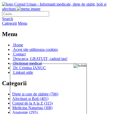
Corpul Uman - Informatii medicale, diete de slabit, boli si
afectiuni
Search
Categorii
Menu
Menu
Home
Acest site utilizeaza cookies
Contact
Descarca, GRATUIT, cadoul tau!
Dictionar medical
Dr. Cristina IANUC
Linkuri utile
Categorii
Diete si cure de slabire
(706)
Afectiuni si Boli
(401)
Corpul de la A la Z
(315)
Medicina Naturista
(308)
Anatomie
(295)