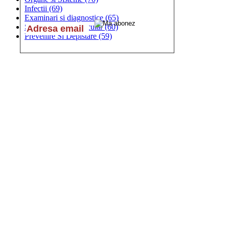
Infectii
(69)
Examinari si diagnostice
(65)
Sistemul Cardiovascular
(60)
Prevenire Si Depistare
(59)