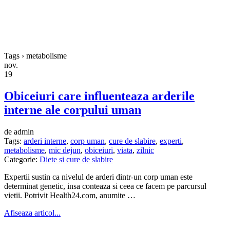
Tags › metabolisme
nov.
19
Obiceiuri care influenteaza arderile
interne ale corpului uman
de admin
Tags:
arderi interne
,
corp uman
,
cure de slabire
,
experti
,
metabolisme
,
mic dejun
,
obiceiuri
,
viata
,
zilnic
Categorie:
Diete si cure de slabire
Expertii sustin ca nivelul de arderi dintr-un corp uman este
determinat genetic, insa conteaza si ceea ce facem pe parcursul
vietii. Potrivit Health24.com, anumite …
Afiseaza articol...