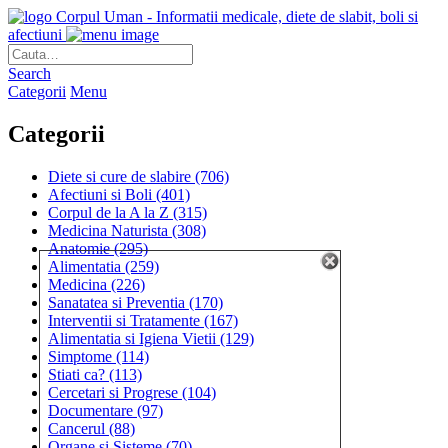
Corpul Uman - Informatii medicale, diete de slabit, boli si
afectiuni
Search
Categorii
Menu
Categorii
Diete si cure de slabire
(706)
Afectiuni si Boli
(401)
Corpul de la A la Z
(315)
Medicina Naturista
(308)
Anatomie
(295)
Alimentatia
(259)
Medicina
(226)
Sanatatea si Preventia
(170)
Interventii si Tratamente
(167)
Alimentatia si Igiena Vietii
(129)
Simptome
(114)
Stiati ca?
(113)
Cercetari si Progrese
(104)
Documentare
(97)
Cancerul
(88)
Organe si Sisteme
(70)