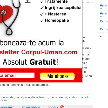
Anat
Uma
Anat
Cum scapi de sindromul
Uma
colonului iritabil
Corp
orga
Publicat pe 29 dec. 2012 at 10:34am
Corp
Te balonezi dupa masa? Ai frecvent stari de
orga
disconfort din cauza tranzitului intestinal? Este
Corp
posibil sa suferi de sindromul colonului iritabil.
Iata, in continuare, cum putem ameliora aceasta stare.
Sindromul colonului iritabil
este una dintre cele mai
frecvente situatii intalnite. Sindromul colonului iritabil
reprezinta o afectiune gastrointestinala, iar studiile
arata ca circa 25% din populatia Europei (mai ales
femeile) se confrunta cu aceasta problema. Multe
dintre aceste persoane aleg sa se „trateze” singure cu
medicamente care sa amelioreze crampele
stea nu reprezinta o solutie deoarece…
onul iritabil
,
constipatie
,
dieta
,
leacuri
,
medic
,
riscuri
,
sindrom de colon
acasa
AHOO! BUZZ
STUMBLEUPON
GOOGLE