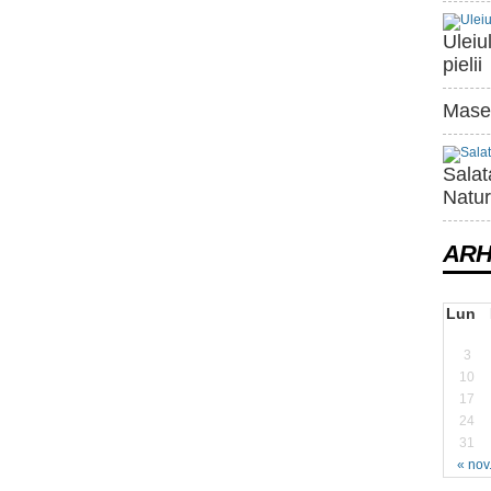
Uleiu
pielii
Maset
Salat
Natur
ARH
Lun
3
10
17
24
31
« nov