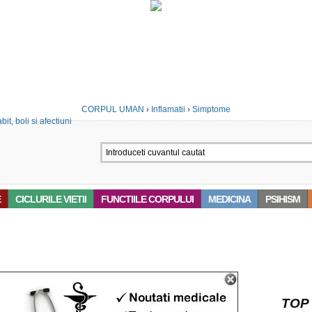
CORPUL UMAN
›
Inflamatii
›
Simptome
E
CICLURILE VIETII
FUNCTIILE CORPULUI
MEDICINA
PSIHISM
 ‘LEACURI’
TOP