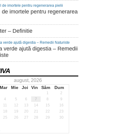
l de imortele pentru regenerarea
er – Definitie
a verde ajută digestia – Remedii
iste
IVA
august, 2026
Mar
Mie
Joi
Vin
Sâm
Dum
1
2
4
5
6
7
8
9
11
12
13
14
15
16
18
19
20
21
22
23
25
26
27
28
29
30
.