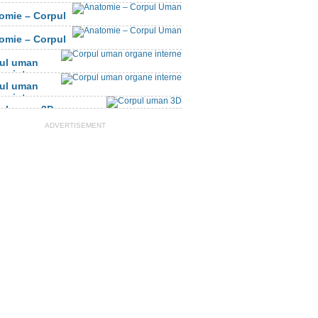
omie – Corpul
n
omie – Corpul
n
ul uman
ne interne
ul uman
ne interne
ul uman 3D
ADVERTISEMENT