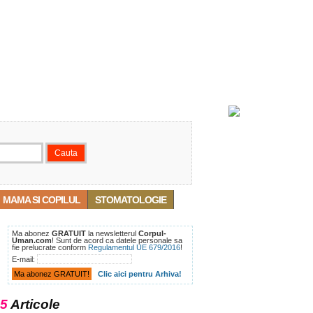
MAMA SI COPILUL
STOMATOLOGIE
Ma abonez
GRATUIT
la newsletterul
Corpul-
Uman.com
! Sunt de acord ca datele personale sa
fie prelucrate conform
Regulamentul UE 679/2016
!
E-mail:
Clic aici pentru Arhiva!
5
Articole