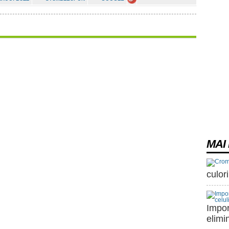
MAI 
culori
Impor
elimi