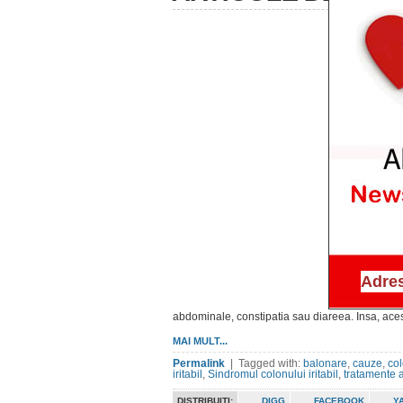
abdominale, constipatia sau diareea. Insa, ace
MAI MULT...
Permalink
| Tagged with:
balonare
,
cauze
,
col
iritabil
,
Sindromul colonului iritabil
,
tratamente 
DISTRIBUITI:
DIGG
FACEBOOK
Y