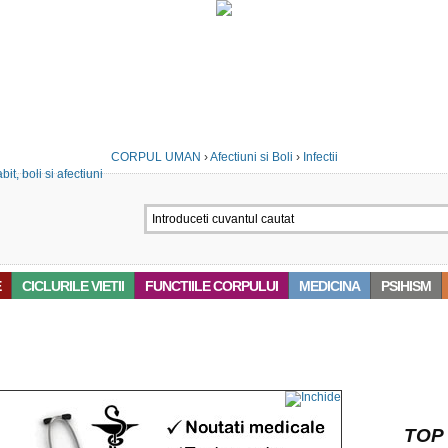
CORPUL UMAN
›
Afectiuni si Boli
›
Infectii
E
CICLURILE VIETII
FUNCTIILE CORPULUI
MEDICINA
PSIHISM
‘INFECTII CU CANDIDA’
TOP