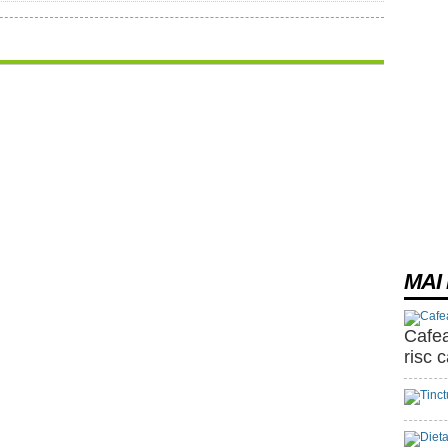
MAI 
Cafea
risc 