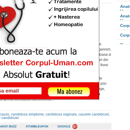
Anat
Uma
Anat
Candida – Cauze si
Uma
simptome
Corp
orga
Publicat pe 30 mai 2012 at 4:43pm
Corp
Candida albicans
este o ciuperca existenta in
orga
organism, avand ca poarta de intrare alimentele.
Corp
Celula fungica ramane pentru o perioada in organism,
fiind tinuta sub control de flora intestinala sanatoasa si
de imunitate. In momentul in care apar modificari din
punct de vedere al imunitatii, cat si a distrugerii florei
intestinale, incep sa para problemele.
Celulelor ciupercii le cresc niste radacini, numite
hyphe
, care se dezvolta in colonii. Acestea trec prin
peretele intestinal si varsa zeci de toxine in sange,
ajungand in diferite locuri.
Toxinele de candida
amplifica toxicitatea stafilococica…
 cauze
,
candidoza simptome
,
candidoza vaginala
,
cauzele candidozei
,
 candidozei
AHOO! BUZZ
STUMBLEUPON
GOOGLE