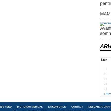
pentr
MAMO
Avant
somn
ARH
Lun
3
10
17
24
31
« nov
RSS FEED
DICTIONAR MEDICAL
LINKURI UTILE
CONTACT
DESCARCA, GRAT