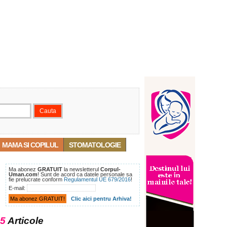
MAMA SI COPILUL
STOMATOLOGIE
Ma abonez
GRATUIT
la newsletterul
Corpul-
Uman.com
! Sunt de acord ca datele personale sa
fie prelucrate conform
Regulamentul UE 679/2016
!
E-mail:
Clic aici pentru Arhiva!
5
Articole