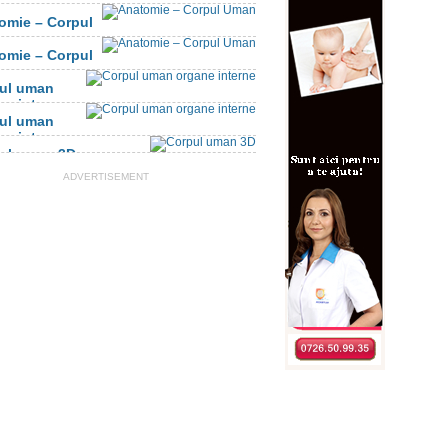
omie – Corpul
n
omie – Corpul
n
ul uman
ne interne
ul uman
ne interne
ul uman 3D
ADVERTISEMENT