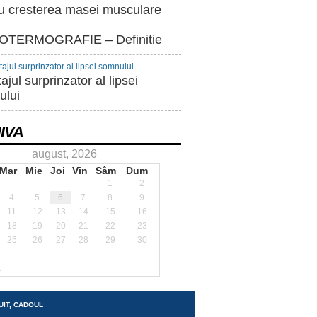
u cresterea masei musculare
TERMOGRAFIE – Definitie
ajul surprinzator al lipsei
ului
IVA
august, 2026
Mar
Mie
Joi
Vin
Sâm
Dum
1
2
4
5
6
7
8
9
11
12
13
14
15
16
18
19
20
21
22
23
25
26
27
28
29
30
.
UIT, CADOUL