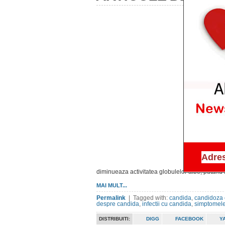
diminueaza activitatea globulelor albe, putand 
MAI MULT...
Permalink
| Tagged with:
candida
,
candidoza
despre candida
,
infectii cu candida
,
simptomele
DISTRIBUITI:
DIGG
FACEBOOK
Y