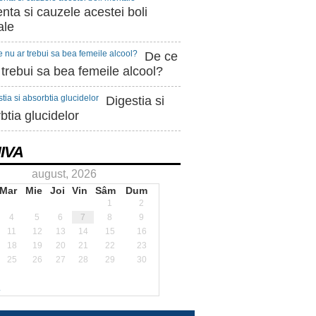
ta si cauzele acestei boli
ale
De ce
 trebui sa bea femeile alcool?
Digestia si
btia glucidelor
IVA
august, 2026
Mar
Mie
Joi
Vin
Sâm
Dum
1
2
4
5
6
7
8
9
11
12
13
14
15
16
18
19
20
21
22
23
25
26
27
28
29
30
.