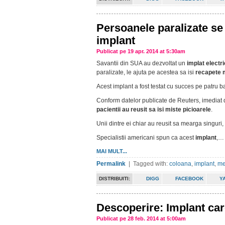
Persoanele paralizate se
implant
Publicat pe 19 apr. 2014 at 5:30am
Savantii din SUA au dezvoltat un
implat electr
paralizate, le ajuta pe acestea sa isi
recapete m
Acest implant a fost testat cu succes pe patru ba
Conform datelor publicate de Reuters, imediat 
pacientii au reusit sa isi miste picioarele
.
Unii dintre ei chiar au reusit sa mearga singuri,
Specialistii americani spun ca acest
implant
,…
MAI MULT...
Permalink
| Tagged with:
coloana
,
implant
,
me
DISTRIBUITI:
DIGG
FACEBOOK
Y
Descoperire: Implant car
Publicat pe 28 feb. 2014 at 5:00am