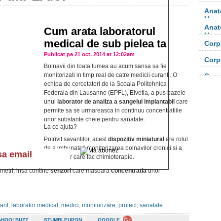
Anat
Uma
Anat
Cum arata laboratorul
Uma
medical de sub pielea ta
Corp
orga
Publicat pe 21 oct. 2014 at 12:02am
Corp
Bolnavii din toata lumea au acum sansa sa fie
orga
monitorizati in timp real de catre medicii curanti. O
Corp
echipa de cercetatori de la Scoala Politehnica
Federala din Lausanne (EPFL), Elvetia, a pus bazele
unui
laborator de analiza a sangelui implantabil
care
permite sa se urmareasca in continuu concentratiile
unor substante cheie pentru sanatate.
La ce ajuta?
Potrivit savantilor, acest
dispozitiv miniatural
are rolul
de a imbunatati monitorizarea bolnavilor cronici si a
pacientilor care fac chimioterapie.
imetri, insa contine
senzori
care masoara
concentratia
unor
ant
,
laborator medical
,
medici
,
monitorizare
,
proiect
,
sanatate
AHOO! BUZZ
STUMBLEUPON
GOOGLE