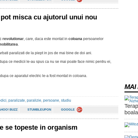
 pot misca cu ajutorul unui nou
ic revolutionar
, care, daca este montat in
coloana
persoanelor
obilitatea
.
rbati paralizati de la piept in jos de mai bine de doi ani.
dupa ce medicii le-au spus ca nu se mai poate face nimic pentru ei,
 dupa ce aparatul electric le-a fost montat in coloana.
MAI 
dici
,
paralizate
,
paralizie
,
persoane
,
studiu
Terap
AHOO! BUZZ
STUMBLEUPON
GOOGLE
boala
e se topeste in organism