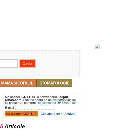
MAMA SI COPILUL
STOMATOLOGIE
Ma abonez
GRATUIT
la newsletterul
Corpul-
Uman.com
! Sunt de acord ca datele personale sa
fie prelucrate conform
Regulamentul UE 679/2016
!
E-mail:
Clic aici pentru Arhiva!
5
Articole