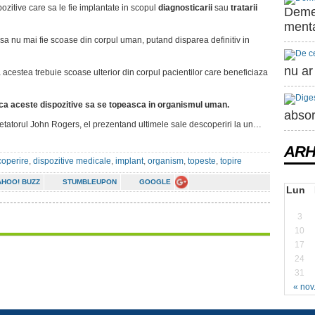
ozitive care sa le fie implantate in scopul
diagnosticarii
sau
tratarii
Demen
ment
sa nu mai fie scoase din corpul uman, putand disparea definitiv in
nu ar
 acestea trebuie scoase ulterior din corpul pacientilor care beneficiaza
ca aceste dispozitive sa se topeasca in organismul uman.
absor
rcetatorul John Rogers, el prezentand ultimele sale descoperiri la un…
ARH
operire
,
dispozitive medicale
,
implant
,
organism
,
topeste
,
topire
AHOO! BUZZ
STUMBLEUPON
GOOGLE
Lun
3
10
17
24
31
« nov