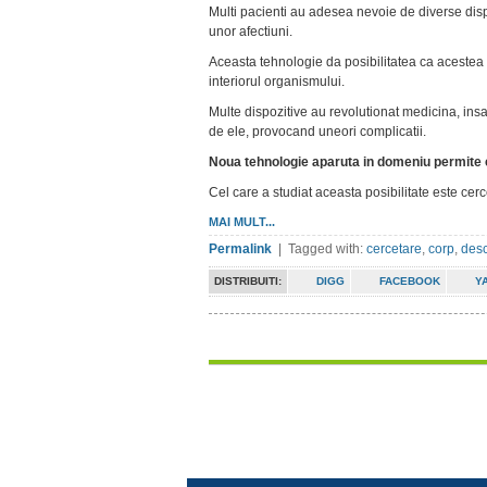
Multi pacienti au adesea nevoie de diverse disp
unor afectiuni.
Aceasta tehnologie da posibilitatea ca acestea 
interiorul organismului.
Multe dispozitive au revolutionat medicina, insa
de ele, provocand uneori complicatii.
Noua tehnologie aparuta in domeniu permite 
Cel care a studiat aceasta posibilitate este ce
MAI MULT...
Permalink
| Tagged with:
cercetare
,
corp
,
desc
DISTRIBUITI:
DIGG
FACEBOOK
Y