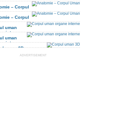
omie – Corpul
n
omie – Corpul
n
ul uman
ne interne
ul uman
ne interne
ul uman 3D
ADVERTISEMENT