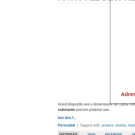
Acest dispozitiv are o dimensiune de cativa mil
substante
precum potasiul sau…
MAI MULT...
Permalink
| Tagged with:
analize
,
elvetia
,
impl
DISTRIBUITI:
DIGG
FACEBOOK
Y