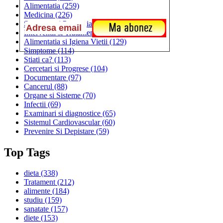
Alimentatia
(259)
Medicina
(226)
Sanatatea si Preventia
(170)
Interventii si Tratamente
(167)
Alimentatia si Igiena Vietii
(129)
Simptome
(114)
Stiati ca?
(113)
Cercetari si Progrese
(104)
Documentare
(97)
Cancerul
(88)
Organe si Sisteme
(70)
Infectii
(69)
Examinari si diagnostice
(65)
Sistemul Cardiovascular
(60)
Prevenire Si Depistare
(59)
Top Tags
dieta
(338)
Tratament
(212)
alimente
(184)
studiu
(159)
sanatate
(157)
diete
(153)