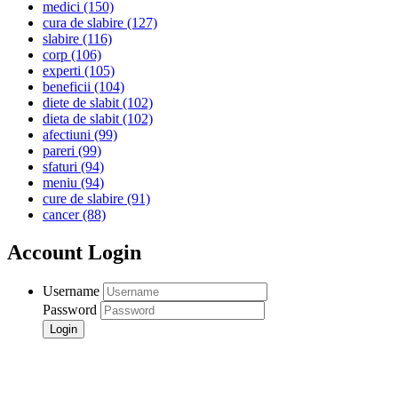
medici
(150)
cura de slabire
(127)
slabire
(116)
corp
(106)
experti
(105)
beneficii
(104)
diete de slabit
(102)
dieta de slabit
(102)
afectiuni
(99)
pareri
(99)
sfaturi
(94)
meniu
(94)
cure de slabire
(91)
cancer
(88)
Account Login
Username
Password