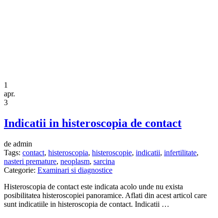
1
apr.
3
Indicatii in histeroscopia de contact
de admin
Tags:
contact
,
histeroscopia
,
histeroscopie
,
indicatii
,
infertilitate
,
nasteri premature
,
neoplasm
,
sarcina
Categorie:
Examinari si diagnostice
Histeroscopia de contact este indicata acolo unde nu exista
posibilitatea histeroscopiei panoramice. Aflati din acest articol care
sunt indicatiile in histeroscopia de contact. Indicatii …