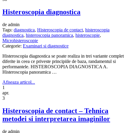
Histeroscopia diagnostica
de admin
Tags:
diagnostica
,
Histeroscopia de contact
,
histeroscopia
diagnostica
,
histeroscopia panoramica
,
histeroscopie
,
Microhisteroscopie
Categorie:
Examinari si diagnostice
Histeroscopia diagnostica se poate realiza in trei variante complet
diferite in ceea ce priveste principiile de baza, randamentul si
performantele. HISTEROSCOPIA DIAGNOSTICA A.
Histeroscopia panoramica …
Afiseaza articol...
1
apr.
3
Histeroscopia de contact – Tehnica
metodei si interpretarea imaginilor
de admin