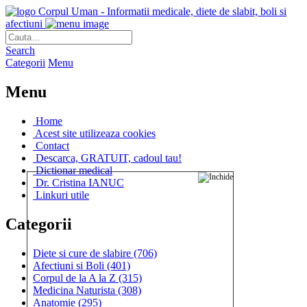
Corpul Uman - Informatii medicale, diete de slabit, boli si
afectiuni
Search
Categorii
Menu
Menu
Home
Acest site utilizeaza cookies
Contact
Descarca, GRATUIT, cadoul tau!
Dictionar medical
Dr. Cristina IANUC
Linkuri utile
Categorii
Diete si cure de slabire
(706)
Afectiuni si Boli
(401)
Corpul de la A la Z
(315)
Medicina Naturista
(308)
Anatomie
(295)