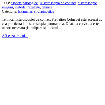
Tags:
aspecte patologice
,
Histeroscopia de contact
,
histeroscopie
,
imagini
,
metoda
,
rezultate
,
tehnica
Categorie:
Examinari si diagnostice
Tehnica histeroscopiei de contact Pregatirea bolnavei este aceeasi cu
cea practicata in histeroscopia panoramica. Dilatatia cervicala este
uneori necesara (la nulipare si in cazul …
Afiseaza articol...