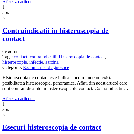
Afiseaza articol...
1
apr.
3
Contraindicatii in histeroscopia de
contact
de admin
Tags:
contact
,
contraindicatii
,
Histeroscopia de contact
,
histeroscopie
,
infectie
,
sarcina
Categorie:
Examinari si diagnostice
Histeroscopia de contact este indicata acolo unde nu exista
posibilitatea histeroscopiei panoramice. Aflati din acest articol care
sunt contraindicatiile in histeroscopia de contact. Contraindicatii …
Afiseaza articol...
1
apr.
3
Esecuri histeroscopia de contact