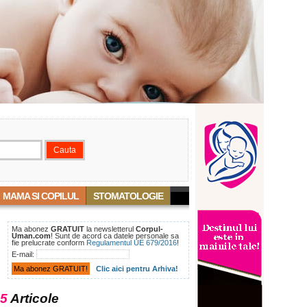
MAMA SI COPILUL
STOMATOLOGIE
Ma abonez
GRATUIT
la newsletterul
Corpul-
Uman.com
! Sunt de acord ca datele personale sa
fie prelucrate conform
Regulamentul UE 679/2016
!
E-mail:
Clic aici pentru Arhiva!
5
Articole