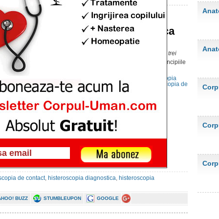
Anat
Histeroscopia diagnostica
Publicat pe 30 apr. 2012 at 1:51pm
Anat
Histeroscopia diagnostica
se poate realiza in
trei
variante complet diferite
in ceea ce priveste principiile
de baza, randamentul si performantele.
HISTEROSCOPIA DIAGNOSTICA
A. Histeroscopia
panoramica
B. Microhisteroscopie
C. Histeroscopia de
Corp
contact
Corp
Corp
scopia de contact
,
histeroscopia diagnostica
,
histeroscopia
AHOO! BUZZ
STUMBLEUPON
GOOGLE