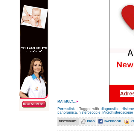
MAI MULT...
Permalink
| Tagged with:
diagnostica
,
Histero
panoramica
,
histeroscopie
,
Microhisteroscopie
DISTRIBUITI:
DIGG
FACEBOOK
Y