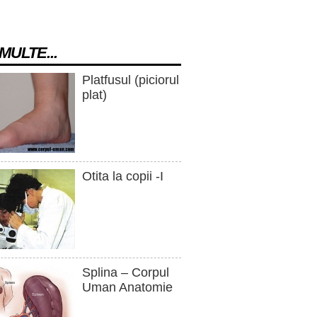
MULTE...
Platfusul (piciorul
plat)
Otita la copii -I
Splina – Corpul
Uman Anatomie