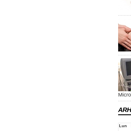
Micro
ARH
Lun