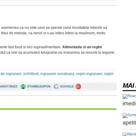
de asemenea ca nu este usor sa sperati cand rezultatele intarzie sa
 felul de metode, ca nervii vi s-au intins intins la maximum, motiv
nte fast food si nici supraalimentare.
Alimentatia si un regim
aptul ca vrei sa acumulezi kilograme nu inseamna sa renunti la legume
 de ingrasare
,
echilibrat
,
ingrasare sanatoasa
,
regim ingrasare
,
regim
MAI 
AHOO! BUZZ
STUMBLEUPON
GOOGLE
imedi
apeti