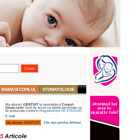
MAMA SI COPILUL
STOMATOLOGIE
Ma abonez
GRATUIT
la newsletterul
Corpul-
Uman.com
! Sunt de acord ca datele personale sa
fie prelucrate conform
Regulamentul UE 679/2016
!
E-mail:
Clic aici pentru Arhiva!
5
Articole