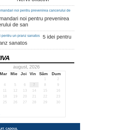
andari noi pentru prevenirea
rului de san
5 idei pentru
anz sanatos
IVA
august, 2026
Mar
Mie
Joi
Vin
Sâm
Dum
1
2
4
5
6
7
8
9
11
12
13
14
15
16
18
19
20
21
22
23
25
26
27
28
29
30
.
UIT, CADOUL