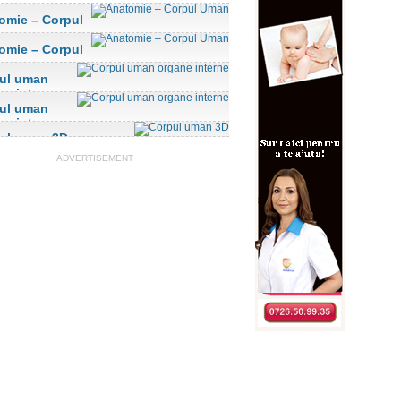
omie – Corpul
n
omie – Corpul
n
ul uman
ne interne
ul uman
ne interne
ul uman 3D
ADVERTISEMENT