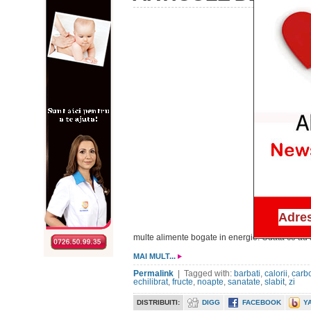
multe alimente bogate in energie. Odata ce au a
MAI MULT...
Permalink
| Tagged with:
barbati
,
calorii
,
carb
echilibrat
,
fructe
,
noapte
,
sanatate
,
slabit
,
zi
DISTRIBUITI:
DIGG
FACEBOOK
Y