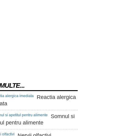
MULTE...
Reactia alergica
ata
Somnul si
tul pentru alimente
Nervii olfactivi