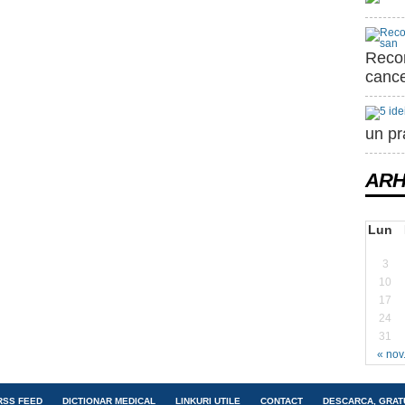
Recom
cance
un pr
ARH
Lun
3
10
17
24
31
« nov
RSS FEED
DICTIONAR MEDICAL
LINKURI UTILE
CONTACT
DESCARCA, GRAT