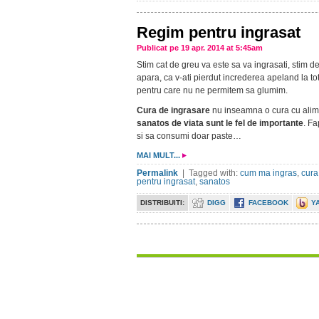
Regim pentru ingrasat
Publicat pe 19 apr. 2014 at 5:45am
Stim cat de greu va este sa va ingrasati, stim 
apara, ca v-ati pierdut increderea apeland la tot
pentru care nu ne permitem sa glumim.
Cura de ingrasare
nu inseamna o cura cu alime
sanatos de viata sunt le fel de importante
. F
si sa consumi doar paste…
MAI MULT...
Permalink
| Tagged with:
cum ma ingras
,
cura
pentru ingrasat
,
sanatos
DISTRIBUITI:
DIGG
FACEBOOK
Y