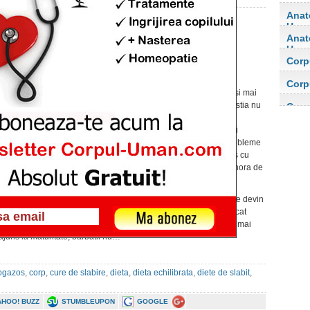
Anat
Uma
Anat
Dieta echilibrata pentru
Uma
barbati
Corp
orga
Publicat pe 26 feb. 2015 at 1:03am
Corp
Barbatii sunt construiti cu un fizic mai puternic si mai
orga
bine dezvoltat ca cel al femeilor, insa daca acestia nu
Corp
au grija ce fel de alimente mananca pot avea
probleme odata cu trecerea timpului. Nu numai
reprezentantele sexului frumos au parte de probleme
cu silueta, ci si barbatii se confrunta tot mai des cu
astfel de dificultati, dar fata de femei acestia ignora de
cele mai multe ori aceasta situatie.
Potrivit nutritionistilor, reprezentantii sexului tare devin
mai activi din punct de vedere fizic in asa fel incat
corpul lor le cere mai multa mancare si implicit mai
juns la maturitate, barbatii nu…
ogazos
,
corp
,
cure de slabire
,
dieta
,
dieta echilibrata
,
diete de slabit
,
AHOO! BUZZ
STUMBLEUPON
GOOGLE