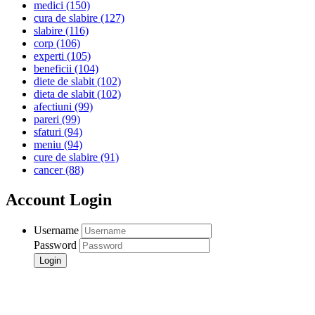
medici
(150)
cura de slabire
(127)
slabire
(116)
corp
(106)
experti
(105)
beneficii
(104)
diete de slabit
(102)
dieta de slabit
(102)
afectiuni
(99)
pareri
(99)
sfaturi
(94)
meniu
(94)
cure de slabire
(91)
cancer
(88)
Account Login
Username
Password