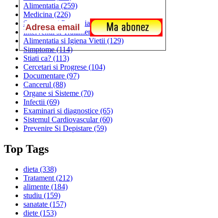
Alimentatia
(259)
Medicina
(226)
Sanatatea si Preventia
(170)
Interventii si Tratamente
(167)
Alimentatia si Igiena Vietii
(129)
Simptome
(114)
Stiati ca?
(113)
Cercetari si Progrese
(104)
Documentare
(97)
Cancerul
(88)
Organe si Sisteme
(70)
Infectii
(69)
Examinari si diagnostice
(65)
Sistemul Cardiovascular
(60)
Prevenire Si Depistare
(59)
Top Tags
dieta
(338)
Tratament
(212)
alimente
(184)
studiu
(159)
sanatate
(157)
diete
(153)