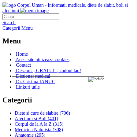
Corpul Uman - Informatii medicale, diete de slabit, boli si
afectiuni
Search
Categorii
Menu
Menu
Home
Acest site utilizeaza cookies
Contact
Descarca, GRATUIT, cadoul tau!
Dictionar medical
Dr. Cristina IANUC
Linkuri utile
Categorii
Diete si cure de slabire
(706)
Afectiuni si Boli
(401)
Corpul de la A la Z
(315)
Medicina Naturista
(308)
Anatomie
(295)