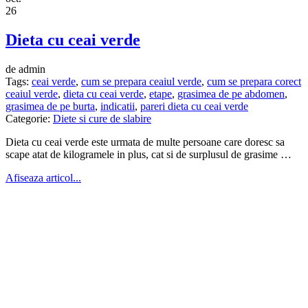
26
Dieta cu ceai verde
de admin
Tags:
ceai verde
,
cum se prepara ceaiul verde
,
cum se prepara corect
ceaiul verde
,
dieta cu ceai verde
,
etape
,
grasimea de pe abdomen
,
grasimea de pe burta
,
indicatii
,
pareri dieta cu ceai verde
Categorie:
Diete si cure de slabire
Dieta cu ceai verde este urmata de multe persoane care doresc sa
scape atat de kilogramele in plus, cat si de surplusul de grasime …
Afiseaza articol...