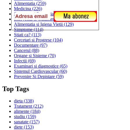
Alimentatia
(259)
Medicina
(226)
Sanatatea si Preventia
(170)
Interventii si Tratamente
(167)
Alimentatia si Igiena Vietii
(129)
Simptome
(114)
Stiati ca?
(113)
Cercetari si Progrese
(104)
Documentare
(97)
Cancerul
(88)
Organe si Sisteme
(70)
Infectii
(69)
Examinari si diagnostice
(65)
Sistemul Cardiovascular
(60)
Prevenire Si Depistare
(59)
Top Tags
dieta
(338)
Tratament
(212)
alimente
(184)
studiu
(159)
sanatate
(157)
diete
(153)