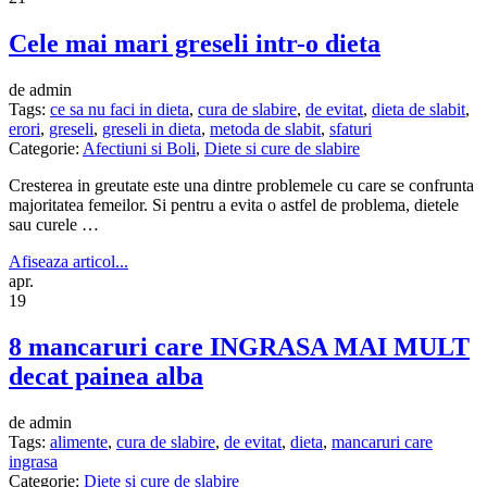
Cele mai mari greseli intr-o dieta
de admin
Tags:
ce sa nu faci in dieta
,
cura de slabire
,
de evitat
,
dieta de slabit
,
erori
,
greseli
,
greseli in dieta
,
metoda de slabit
,
sfaturi
Categorie:
Afectiuni si Boli
,
Diete si cure de slabire
Cresterea in greutate este una dintre problemele cu care se confrunta
majoritatea femeilor. Si pentru a evita o astfel de problema, dietele
sau curele …
Afiseaza articol...
apr.
19
8 mancaruri care INGRASA MAI MULT
decat painea alba
de admin
Tags:
alimente
,
cura de slabire
,
de evitat
,
dieta
,
mancaruri care
ingrasa
Categorie:
Diete si cure de slabire