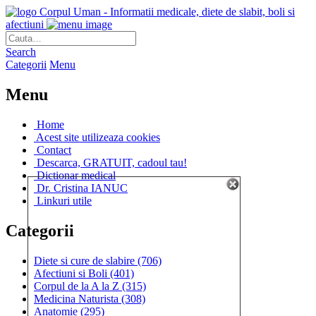
Corpul Uman - Informatii medicale, diete de slabit, boli si
afectiuni
Search
Categorii
Menu
Menu
Home
Acest site utilizeaza cookies
Contact
Descarca, GRATUIT, cadoul tau!
Dictionar medical
Dr. Cristina IANUC
Linkuri utile
Categorii
Diete si cure de slabire
(706)
Afectiuni si Boli
(401)
Corpul de la A la Z
(315)
Medicina Naturista
(308)
Anatomie
(295)