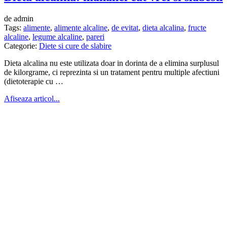
de admin
Tags:
alimente
,
alimente alcaline
,
de evitat
,
dieta alcalina
,
fructe
alcaline
,
legume alcaline
,
pareri
Categorie:
Diete si cure de slabire
Dieta alcalina nu este utilizata doar in dorinta de a elimina surplusul
de kilorgrame, ci reprezinta si un tratament pentru multiple afectiuni
(dietoterapie cu …
Afiseaza articol...