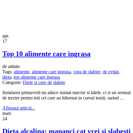
apr.
17
Top 10 alimente care ingrasa
de admin
Tags:
alimente
,
alimente care ingrasa
,
cura de slabire
,
de evitat
,
dieta
,
top alimente care ingrasa
Categorie:
Diete si cure de slabire
Instalarea primaverii nu aduce numai narcise si lalele, ci si un semnal
de trezire pentru toti cei care au hibernat in cursul iernii, sarind …
Afiseaza articol...
mart.
24
Dieta alcalina: mananci cat vrei si slabesti