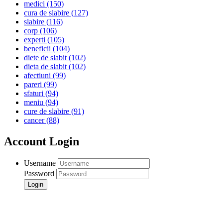
medici
(150)
cura de slabire
(127)
slabire
(116)
corp
(106)
experti
(105)
beneficii
(104)
diete de slabit
(102)
dieta de slabit
(102)
afectiuni
(99)
pareri
(99)
sfaturi
(94)
meniu
(94)
cure de slabire
(91)
cancer
(88)
Account Login
Username
Password