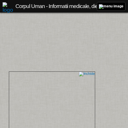
Corpul Uman - Informatii medicale, diete de slabit, boli si afectiuni