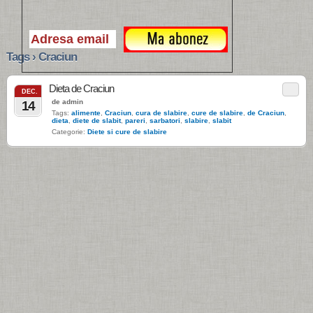
Tags › Craciun
Dieta de Craciun
DEC.
de admin
14
Tags:
alimente
,
Craciun
,
cura de slabire
,
cure de slabire
,
de Craciun
,
dieta
,
diete de slabit
,
pareri
,
sarbatori
,
slabire
,
slabit
Categorie:
Diete si cure de slabire