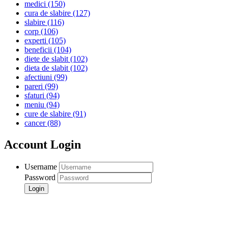
medici
(150)
cura de slabire
(127)
slabire
(116)
corp
(106)
experti
(105)
beneficii
(104)
diete de slabit
(102)
dieta de slabit
(102)
afectiuni
(99)
pareri
(99)
sfaturi
(94)
meniu
(94)
cure de slabire
(91)
cancer
(88)
Account Login
Username
Password