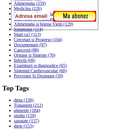
Alimentatia
(259)
Medicina
(226)
Sanatatea si Preventia
(170)
Interventii si Tratamente
(167)
Alimentatia si Igiena Vietii
(129)
Simptome
(114)
Stiati ca?
(113)
Cercetari si Progrese
(104)
Documentare
(97)
Cancerul
(88)
Organe si Sisteme
(70)
Infectii
(69)
Examinari si diagnostice
(65)
Sistemul Cardiovascular
(60)
Prevenire Si Depistare
(59)
Top Tags
dieta
(338)
Tratament
(212)
alimente
(184)
studiu
(159)
sanatate
(157)
diete
(153)