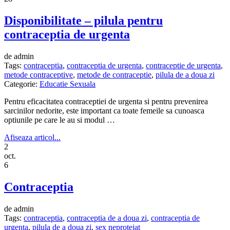
Disponibilitate – pilula pentru
contraceptia de urgenta
de admin
Tags:
contraceptia
,
contraceptia de urgenta
,
contraceptie de urgenta
,
metode contraceptive
,
metode de contraceptie
,
pilula de a doua zi
Categorie:
Educatie Sexuala
Pentru eficacitatea contraceptiei de urgenta si pentru prevenirea
sarcinilor nedorite, este important ca toate femeile sa cunoasca
optiunile pe care le au si modul …
Afiseaza articol...
2
oct.
6
Contraceptia
de admin
Tags:
contraceptia
,
contraceptia de a doua zi
,
contraceptia de
urgenta
,
pilula de a doua zi
,
sex neprotejat