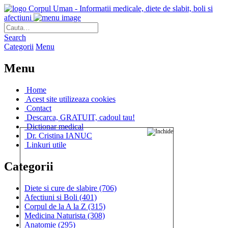
Corpul Uman - Informatii medicale, diete de slabit, boli si
afectiuni
Search
Categorii
Menu
Menu
Home
Acest site utilizeaza cookies
Contact
Descarca, GRATUIT, cadoul tau!
Dictionar medical
Dr. Cristina IANUC
Linkuri utile
Categorii
Diete si cure de slabire
(706)
Afectiuni si Boli
(401)
Corpul de la A la Z
(315)
Medicina Naturista
(308)
Anatomie
(295)