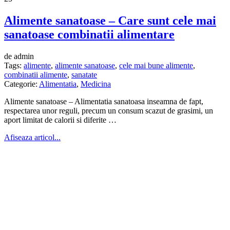
Alimente sanatoase – Care sunt cele mai
sanatoase combinatii alimentare
de admin
Tags:
alimente
,
alimente sanatoase
,
cele mai bune alimente
,
combinatii alimente
,
sanatate
Categorie:
Alimentatia
,
Medicina
Alimente sanatoase – Alimentatia sanatoasa inseamna de fapt,
respectarea unor reguli, precum un consum scazut de grasimi, un
aport limitat de calorii si diferite …
Afiseaza articol...