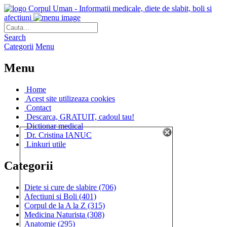
Corpul Uman - Informatii medicale, diete de slabit, boli si
afectiuni
Search
Categorii
Menu
Menu
Home
Acest site utilizeaza cookies
Contact
Descarca, GRATUIT, cadoul tau!
Dictionar medical
Dr. Cristina IANUC
Linkuri utile
Categorii
Diete si cure de slabire
(706)
Afectiuni si Boli
(401)
Corpul de la A la Z
(315)
Medicina Naturista
(308)
Anatomie
(295)