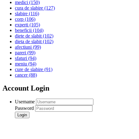
medici
(150)
cura de slabire
(127)
slabire
(116)
corp
(106)
experti
(105)
beneficii
(104)
diete de slabit
(102)
dieta de slabit
(102)
afectiuni
(99)
pareri
(99)
sfaturi
(94)
meniu
(94)
cure de slabire
(91)
cancer
(88)
Account Login
Username
Password