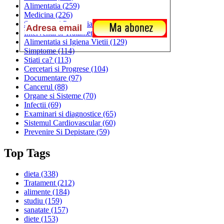
Alimentatia
(259)
Medicina
(226)
Sanatatea si Preventia
(170)
Interventii si Tratamente
(167)
Alimentatia si Igiena Vietii
(129)
Simptome
(114)
Stiati ca?
(113)
Cercetari si Progrese
(104)
Documentare
(97)
Cancerul
(88)
Organe si Sisteme
(70)
Infectii
(69)
Examinari si diagnostice
(65)
Sistemul Cardiovascular
(60)
Prevenire Si Depistare
(59)
Top Tags
dieta
(338)
Tratament
(212)
alimente
(184)
studiu
(159)
sanatate
(157)
diete
(153)