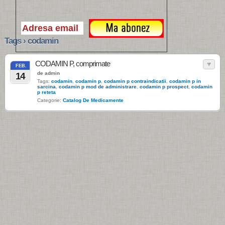
Tags › codamin
CODAMIN P, comprimate
FEB.
de admin
14
Tags:
codamin
,
codamin p
,
codamin p contraindicatii
,
codamin p in
sarcina
,
codamin p mod de administrare
,
codamin p prospect
,
codamin
p reteta
Categorie:
Catalog De Medicamente