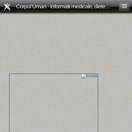
Corpul Uman - Informatii medicale, diete de slabit, boli si afectiuni