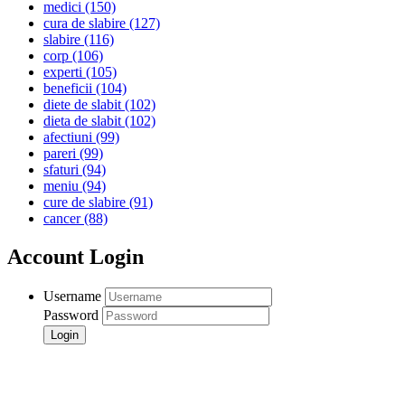
medici
(150)
cura de slabire
(127)
slabire
(116)
corp
(106)
experti
(105)
beneficii
(104)
diete de slabit
(102)
dieta de slabit
(102)
afectiuni
(99)
pareri
(99)
sfaturi
(94)
meniu
(94)
cure de slabire
(91)
cancer
(88)
Account Login
Username
Password