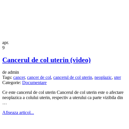
apr.
9
Cancerul de col uterin (video)
de admin
Tags:
cancer
,
cancer de col
,
cancerul de col uterin
,
neoplazic
,
uter
Categorie:
Documentare
Ce este cancerul de col uterin Cancerul de col uterin este o afectare
neoplazica a colului uterin, respectiv a uterului ca parte vizibila din
…
Afiseaza articol...