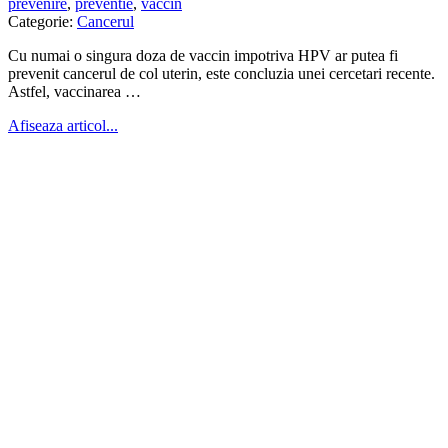
prevenire
,
preventie
,
vaccin
Categorie:
Cancerul
Cu numai o singura doza de vaccin impotriva HPV ar putea fi
prevenit cancerul de col uterin, este concluzia unei cercetari recente.
Astfel, vaccinarea …
Afiseaza articol...