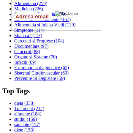
Alimentatia
(259)
Medicina
(226)
Sanatatea si Preventia
(170)
Interventii si Tratamente
(167)
Alimentatia si Igiena Vietii
(129)
Simptome
(114)
Stiati ca?
(113)
Cercetari si Progrese
(104)
Documentare
(97)
Cancerul
(88)
Organe si Sisteme
(70)
Infectii
(69)
Examinari si diagnostice
(65)
Sistemul Cardiovascular
(60)
Prevenire Si Depistare
(59)
Top Tags
dieta
(338)
Tratament
(212)
alimente
(184)
studiu
(159)
sanatate
(157)
diete
(153)