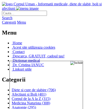
Corpul Uman - Informatii medicale, diete de slabit, boli si
afectiuni
Search
Categorii
Menu
Menu
Home
Acest site utilizeaza cookies
Contact
Descarca, GRATUIT, cadoul tau!
Dictionar medical
Dr. Cristina IANUC
Linkuri utile
Categorii
Diete si cure de slabire
(706)
Afectiuni si Boli
(401)
Corpul de la A la Z
(315)
Medicina Naturista
(308)
Anatomie
(295)