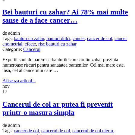
Bei bauturi cu zahar? Ai 78% mai multe
sanse de a face cancer…
de admin
Tags:
bauturi cu zahar
,
bauturi dulci
,
cancer
,
cancer de col
,
cancer
enometrial
,
efecte
,
risc bauturi cu zahar
Categorie:
Cancerul
Expertii sunt de parere ca bauturile care contin zahar prezinta
numeroase riscuri pentru sanatatea oamenilor. Cel mai mare este,
insa, cel al cancerului care …
Afiseaza articol...
nov.
17
Cancerul de col ar putea fi prevenit
printr-o masura simpla
de admin
Tags:
cancer de col
,
cancerul de col
,
cancerul de col uterin
,