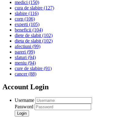
medici
(150)
cura de slabire
(127)
slabire
(116)
corp
(106)
experti
(105)
beneficii
(104)
diete de slabit
(102)
dieta de slabit
(102)
afectiuni
(99)
pareri
(99)
sfaturi
(94)
meniu
(94)
cure de slabire
(91)
cancer
(88)
Account Login
Username
Password