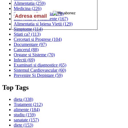
Alimentatia
(259)
Medicina
(226)
Sanatatea si Preventia
(170)
Interventii si Tratamente
(167)
Alimentatia si Igiena Vietii
(129)
Simptome
(114)
Stiati ca?
(113)
Cercetari si Progrese
(104)
Documentare
(97)
Cancerul
(88)
Organe si Sisteme
(70)
Infectii
(69)
Examinari si diagnostice
(65)
Sistemul Cardiovascular
(60)
Prevenire Si Depistare
(59)
Top Tags
dieta
(338)
Tratament
(212)
alimente
(184)
studiu
(159)
sanatate
(157)
diete
(153)