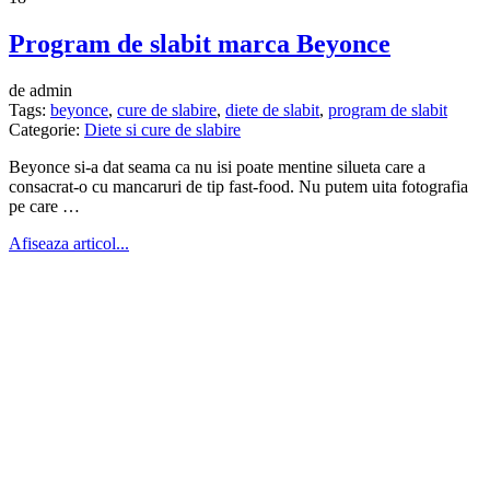
Program de slabit marca Beyonce
de admin
Tags:
beyonce
,
cure de slabire
,
diete de slabit
,
program de slabit
Categorie:
Diete si cure de slabire
Beyonce si-a dat seama ca nu isi poate mentine silueta care a
consacrat-o cu mancaruri de tip fast-food. Nu putem uita fotografia
pe care …
Afiseaza articol...