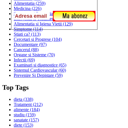
Alimentatia
(259)
Medicina
(226)
Sanatatea si Preventia
(170)
Interventii si Tratamente
(167)
Alimentatia si Igiena Vietii
(129)
Simptome
(114)
Stiati ca?
(113)
Cercetari si Progrese
(104)
Documentare
(97)
Cancerul
(88)
Organe si Sisteme
(70)
Infectii
(69)
Examinari si diagnostice
(65)
Sistemul Cardiovascular
(60)
Prevenire Si Depistare
(59)
Top Tags
dieta
(338)
Tratament
(212)
alimente
(184)
studiu
(159)
sanatate
(157)
diete
(153)