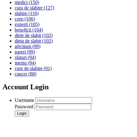
medici
(150)
cura de slabire
(127)
slabire
(116)
corp
(106)
experti
(105)
beneficii
(104)
diete de slabit
(102)
dieta de slabit
(102)
afectiuni
(99)
pareri
(99)
sfaturi
(94)
meniu
(94)
cure de slabire
(91)
cancer
(88)
Account Login
Username
Password