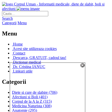
Corpul Uman - Informatii medicale, diete de slabit, boli si
afectiuni
Search
Categorii
Menu
Menu
Home
Acest site utilizeaza cookies
Contact
Descarca, GRATUIT, cadoul tau!
Dictionar medical
Dr. Cristina IANUC
Linkuri utile
Categorii
Diete si cure de slabire
(706)
Afectiuni si Boli
(401)
Corpul de la A la Z
(315)
Medicina Naturista
(308)
Anatomie
(295)