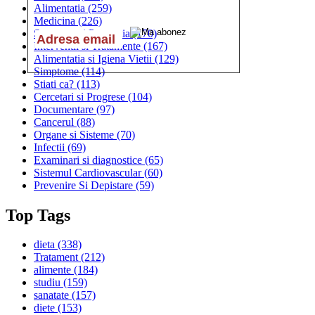
Alimentatia
(259)
Medicina
(226)
Sanatatea si Preventia
(170)
Interventii si Tratamente
(167)
Alimentatia si Igiena Vietii
(129)
Simptome
(114)
Stiati ca?
(113)
Cercetari si Progrese
(104)
Documentare
(97)
Cancerul
(88)
Organe si Sisteme
(70)
Infectii
(69)
Examinari si diagnostice
(65)
Sistemul Cardiovascular
(60)
Prevenire Si Depistare
(59)
Top Tags
dieta
(338)
Tratament
(212)
alimente
(184)
studiu
(159)
sanatate
(157)
diete
(153)