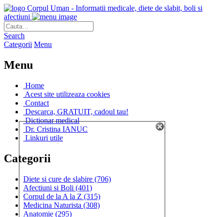
Corpul Uman - Informatii medicale, diete de slabit, boli si
afectiuni
Search
Categorii
Menu
Menu
Home
Acest site utilizeaza cookies
Contact
Descarca, GRATUIT, cadoul tau!
Dictionar medical
Dr. Cristina IANUC
Linkuri utile
Categorii
Diete si cure de slabire
(706)
Afectiuni si Boli
(401)
Corpul de la A la Z
(315)
Medicina Naturista
(308)
Anatomie
(295)