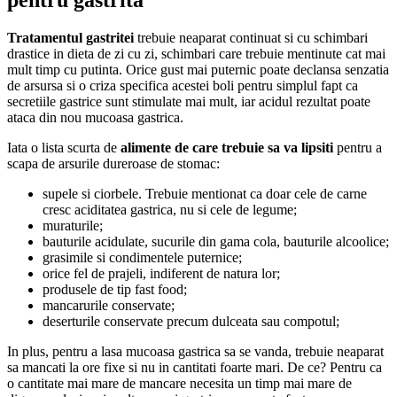
Tratamentul gastritei
trebuie neaparat continuat si cu schimbari
drastice in dieta de zi cu zi, schimbari care trebuie mentinute cat mai
mult timp cu putinta. Orice gust mai puternic poate declansa senzatia
de arsursa si o criza specifica acestei boli pentru simplul fapt ca
secretiile gastrice sunt stimulate mai mult, iar acidul rezultat poate
ataca din nou mucoasa gastrica.
Iata o lista scurta de
alimente de care trebuie sa va lipsiti
pentru a
scapa de arsurile dureroase de stomac:
supele si ciorbele. Trebuie mentionat ca doar cele de carne
cresc aciditatea gastrica, nu si cele de legume;
muraturile;
bauturile acidulate, sucurile din gama cola, bauturile alcoolice;
grasimile si condimentele puternice;
orice fel de prajeli, indiferent de natura lor;
produsele de tip fast food;
mancarurile conservate;
deserturile conservate precum dulceata sau compotul;
In plus, pentru a lasa mucoasa gastrica sa se vanda, trebuie neaparat
sa mancati la ore fixe si nu in cantitati foarte mari. De ce? Pentru ca
o cantitate mai mare de mancare necesita un timp mai mare de