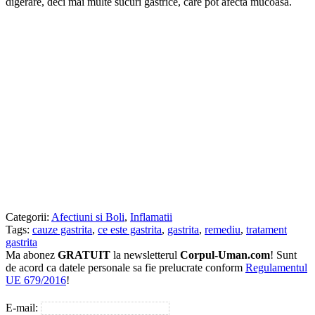
digerare, deci mai multe sucuri gastrice, care pot afecta mucoasa.
Categorii:
Afectiuni si Boli
,
Inflamatii
Tags:
cauze gastrita
,
ce este gastrita
,
gastrita
,
remediu
,
tratament
gastrita
Ma abonez
GRATUIT
la newsletterul
Corpul-Uman.com
! Sunt
de acord ca datele personale sa fie prelucrate conform
Regulamentul
UE 679/2016
!
E-mail: