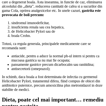
care a degenerat boala. Asta inseamna, in functie de caz, eliminarea
alcoolului din „dieta”, reducerea cantitatii de cafea si a sucurilor din
gama Cola, oprirea analgezicelor etc. In unele cazuri,
gastrita este
provocata de boli precum:
sindromul imunodeficitar,
insuficienta renala sau cea hepatica,
de Helicobacter Pylori sau de
boala Crohn.
Totusi, ca regula generala, principalele medicamente care se
recomanda sunt:
antiacide, pentru a aduce la normal ph-ul intern si pentru ca
mucoasa gastrica sa nu mai fie ocupata;
pansamente gastrice precum dicarbocalm sau ranitidina;
antisecretorii (omeprazol);
In schimb, daca boala a fost determinata de infectia cu germenul
Helicobacter Pylori, tratamentul difera, fiind compus de obicei din
antibiotice puternice, precum amoxicilina plus metronidazol in doze
stabilite de medici.
Dieta, poate cel mai important… remediu
pentru gastrita