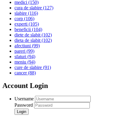
medici
(150)
cura de slabire
(127)
slabire
(116)
corp
(106)
experti
(105)
beneficii
(104)
diete de slabit
(102)
dieta de slabit
(102)
afectiuni
(99)
pareri
(99)
sfaturi
(94)
meniu
(94)
cure de slabire
(91)
cancer
(88)
Account Login
Username
Password