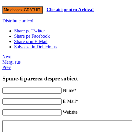
Clic aici pentru Arhiva!
Distribuie articol
Share pe Twitter
Share pe Facebook
Share prin E-Mail
Salveaza in Del.icio.us
Next
Mergi sus
Prev
Spune-ti parerea despre subiect
Nume*
E-Mail*
Website