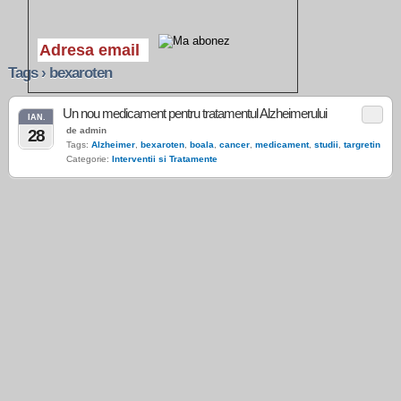
Tags › bexaroten
Un nou medicament pentru tratamentul Alzheimerului
IAN.
de admin
28
Tags:
Alzheimer
,
bexaroten
,
boala
,
cancer
,
medicament
,
studii
,
targretin
Categorie:
Interventii si Tratamente