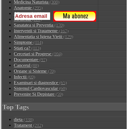
Medicina Naturista
(308)
Anatomie
(295)
Alimentatia
(259)
Medicina
(226)
Sanatatea si Preventia
(170)
Interventii si Tratamente
(167)
Alimentatia si Igiena Vietii
(129)
Simptome
(114)
Stiati ca?
(113)
Cercetari si Progrese
(104)
Documentare
(97)
Cancerul
(88)
Organe si Sisteme
(70)
Infectii
(69)
Examinari si diagnostice
(65)
Sistemul Cardiovascular
(60)
Prevenire Si Depistare
(59)
Top Tags
dieta
(338)
Tratament
(212)