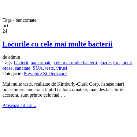
Tags › bancomate
oct.
24
Locurile cu cele mai multe bacterii
de admin
Tags:
bacterii
,
bancomate
,
cele mai multe bacterii
,
gazde
,
loc
,
locuri
,
orase
,
sanatate
,
SUA
,
teste
,
virusi
Categorie:
Prevenire Si Depistare
Mai multe teste, realizate de Kimberly-Clark Corp. in sase mari
orase americane arata faptul ca bancomatele, mai ales tastaturile
acestora, sunt printre cele mai …
Afiseaza articol...