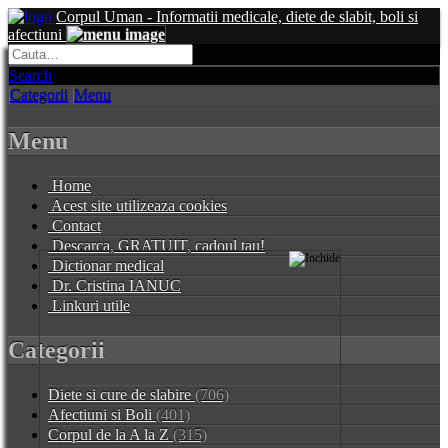
Corpul Uman - Informatii medicale, diete de slabit, boli si
afectiuni
Search
Categorii
Menu
Menu
Home
Acest site utilizeaza cookies
Contact
Descarca, GRATUIT, cadoul tau!
Dictionar medical
Dr. Cristina IANUC
Linkuri utile
Categorii
Diete si cure de slabire
(706)
Afectiuni si Boli
(401)
Corpul de la A la Z
(315)