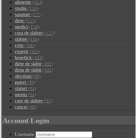
alimente
(184)
studiu
(159)
sanatate
(157)
diete
(153)
medici
(150)
cura de slabire
(127)
slabire
(116)
corp
(106)
experti
(105)
beneficii
(104)
diete de slabit
(102)
dieta de slabit
(102)
afectiuni
(99)
pareri
(99)
sfaturi
(94)
meniu
(94)
cure de slabire
(91)
cancer
(88)
Account Login
Username