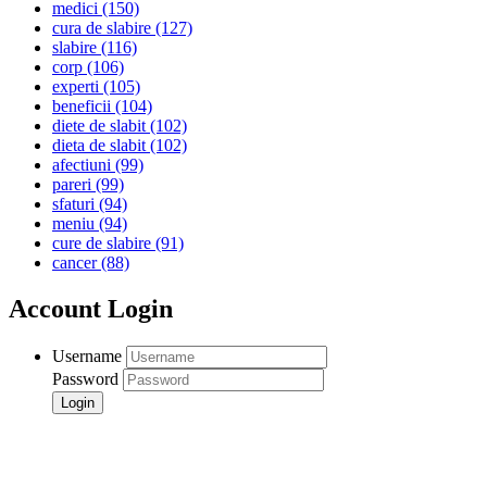
medici
(150)
cura de slabire
(127)
slabire
(116)
corp
(106)
experti
(105)
beneficii
(104)
diete de slabit
(102)
dieta de slabit
(102)
afectiuni
(99)
pareri
(99)
sfaturi
(94)
meniu
(94)
cure de slabire
(91)
cancer
(88)
Account Login
Username
Password