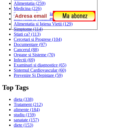
Alimentatia
(259)
Medicina
(226)
Sanatatea si Preventia
(170)
Interventii si Tratamente
(167)
Alimentatia si Igiena Vietii
(129)
Simptome
(114)
Stiati ca?
(113)
Cercetari si Progrese
(104)
Documentare
(97)
Cancerul
(88)
Organe si Sisteme
(70)
Infectii
(69)
Examinari si diagnostice
(65)
Sistemul Cardiovascular
(60)
Prevenire Si Depistare
(59)
Top Tags
dieta
(338)
Tratament
(212)
alimente
(184)
studiu
(159)
sanatate
(157)
diete
(153)