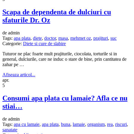
Scapa de dependenta de dulciuri cu
sfaturile Dr. Oz
de admin
Tags:
apa plata
,
diete
,
doctor
,
masa
,
mehmet oz
,
prajituri
,
suc
Categorie:
Diete si cure de slabire
Tuturor ne plac foarte mult prajiturile, ciocolata, torturile si in
general, dulciurile, care ne induc o stare de bine, prin cantitatea de
zahar pe …
Afiseaza articol...
apr.
5
Consumi apa plata cu lamaie? Afla ce nu
stiai…
de admin
Tags:
apa cu lamaie
,
apa plata
,
buna
,
lamaie
,
organism
,
rea
,
riscuri
,
sanatate