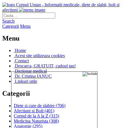
Corpul Uman - Informatii medicale, diete de slabit, boli si
afectiuni
Search
Categorii
Menu
Menu
Home
Acest site utilizeaza cookies
Contact
Descarca, GRATUIT, cadoul tau!
Dictionar medical
Dr. Cristina IANUC
Linkuri utile
Categorii
Diete si cure de slabire
(706)
Afectiuni si Boli
(401)
Corpul de la A la Z
(315)
Medicina Naturista
(308)
Anatomie
(295)