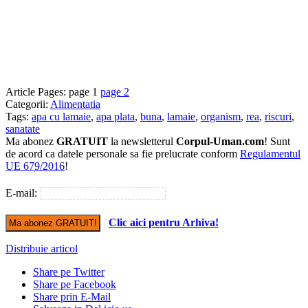
Article Pages: page 1
page 2
Categorii:
Alimentatia
Tags:
apa cu lamaie
,
apa plata
,
buna
,
lamaie
,
organism
,
rea
,
riscuri
,
sanatate
Ma abonez
GRATUIT
la newsletterul
Corpul-Uman.com
! Sunt
de acord ca datele personale sa fie prelucrate conform
Regulamentul
UE 679/2016
!
E-mail:
Clic aici pentru Arhiva!
Distribuie articol
Share pe Twitter
Share pe Facebook
Share prin E-Mail