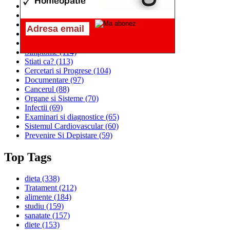
Alimentatia
(259)
Medicina
(226)
Sanatatea si Preventia
(170)
Interventii si Tratamente
(167)
Alimentatia si Igiena Vietii
(129)
Simptome
(114)
Stiati ca?
(113)
Cercetari si Progrese
(104)
Documentare
(97)
Cancerul
(88)
Organe si Sisteme
(70)
Infectii
(69)
Examinari si diagnostice
(65)
Sistemul Cardiovascular
(60)
Prevenire Si Depistare
(59)
Top Tags
dieta
(338)
Tratament
(212)
alimente
(184)
studiu
(159)
sanatate
(157)
diete
(153)