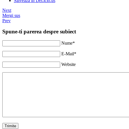
Salveaza in Del.icio.us
Next
Mergi sus
Prev
Spune-ti parerea despre subiect
Nume*
E-Mail*
Website