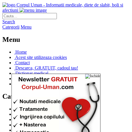
Corpul Uman - Informatii medicale, diete de slabit, boli si
afectiuni
Search
Categorii
Menu
Menu
Home
Acest site utilizeaza cookies
Contact
Descarca, GRATUIT, cadoul tau!
Dictionar medical
Dr. Cristina IANUC
Linkuri utile
Categorii
Diete si cure de slabire
(706)
Afectiuni si Boli
(401)
Corpul de la A la Z
(315)
Medicina Naturista
(308)
Anatomie
(295)