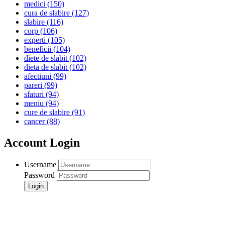
medici
(150)
cura de slabire
(127)
slabire
(116)
corp
(106)
experti
(105)
beneficii
(104)
diete de slabit
(102)
dieta de slabit
(102)
afectiuni
(99)
pareri
(99)
sfaturi
(94)
meniu
(94)
cure de slabire
(91)
cancer
(88)
Account Login
Username
Password