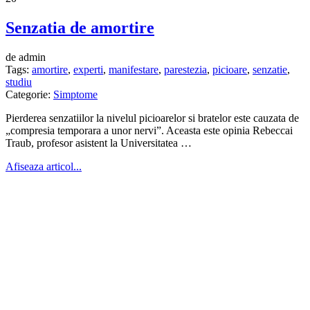
Senzatia de amortire
de admin
Tags:
amortire
,
experti
,
manifestare
,
parestezia
,
picioare
,
senzatie
,
studiu
Categorie:
Simptome
Pierderea senzatiilor la nivelul picioarelor si bratelor este cauzata de
„compresia temporara a unor nervi”. Aceasta este opinia Rebeccai
Traub, profesor asistent la Universitatea …
Afiseaza articol...