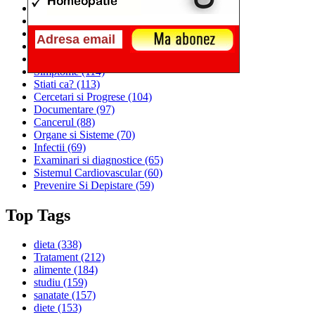
Alimentatia
(259)
Medicina
(226)
Sanatatea si Preventia
(170)
Interventii si Tratamente
(167)
Alimentatia si Igiena Vietii
(129)
Simptome
(114)
Stiati ca?
(113)
Cercetari si Progrese
(104)
Documentare
(97)
Cancerul
(88)
Organe si Sisteme
(70)
Infectii
(69)
Examinari si diagnostice
(65)
Sistemul Cardiovascular
(60)
Prevenire Si Depistare
(59)
Top Tags
dieta
(338)
Tratament
(212)
alimente
(184)
studiu
(159)
sanatate
(157)
diete
(153)