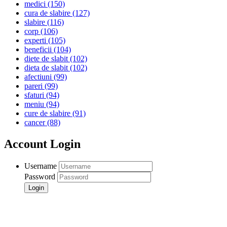
medici
(150)
cura de slabire
(127)
slabire
(116)
corp
(106)
experti
(105)
beneficii
(104)
diete de slabit
(102)
dieta de slabit
(102)
afectiuni
(99)
pareri
(99)
sfaturi
(94)
meniu
(94)
cure de slabire
(91)
cancer
(88)
Account Login
Username
Password