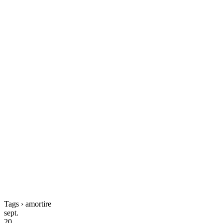
Tags › amortire
sept.
20