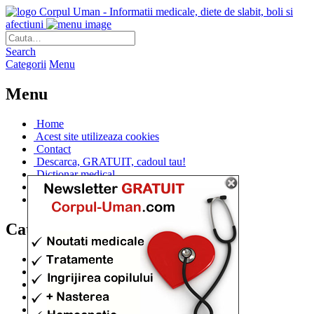
Corpul Uman - Informatii medicale, diete de slabit, boli si
afectiuni
Search
Categorii
Menu
Menu
Home
Acest site utilizeaza cookies
Contact
Descarca, GRATUIT, cadoul tau!
Dictionar medical
Dr. Cristina IANUC
Linkuri utile
Categorii
Diete si cure de slabire
(706)
Afectiuni si Boli
(401)
Corpul de la A la Z
(315)
Medicina Naturista
(308)
Anatomie
(295)