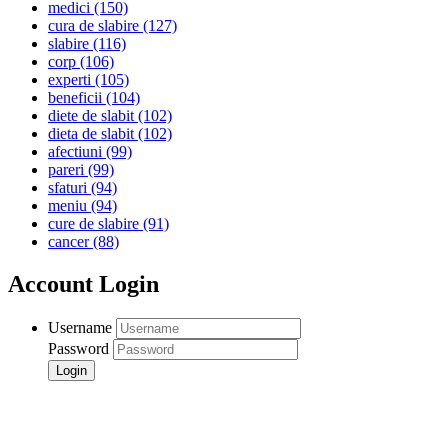
medici
(150)
cura de slabire
(127)
slabire
(116)
corp
(106)
experti
(105)
beneficii
(104)
diete de slabit
(102)
dieta de slabit
(102)
afectiuni
(99)
pareri
(99)
sfaturi
(94)
meniu
(94)
cure de slabire
(91)
cancer
(88)
Account Login
Username
Password