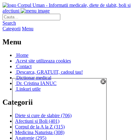
Corpul Uman - Informatii medicale, diete de slabit, boli si
afectiuni
Search
Categorii
Menu
Menu
Home
Acest site utilizeaza cookies
Contact
Descarca, GRATUIT, cadoul tau!
Dictionar medical
Dr. Cristina IANUC
Linkuri utile
Categorii
Diete si cure de slabire
(706)
Afectiuni si Boli
(401)
Corpul de la A la Z
(315)
Medicina Naturista
(308)
Anatomie
(295)