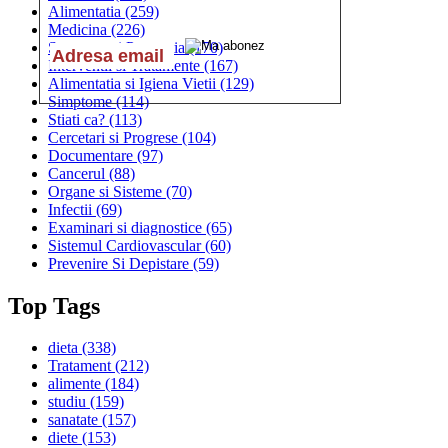
Alimentatia
(259)
Medicina
(226)
Sanatatea si Preventia
(170)
Interventii si Tratamente
(167)
Alimentatia si Igiena Vietii
(129)
Simptome
(114)
Stiati ca?
(113)
Cercetari si Progrese
(104)
Documentare
(97)
Cancerul
(88)
Organe si Sisteme
(70)
Infectii
(69)
Examinari si diagnostice
(65)
Sistemul Cardiovascular
(60)
Prevenire Si Depistare
(59)
Top Tags
dieta
(338)
Tratament
(212)
alimente
(184)
studiu
(159)
sanatate
(157)
diete
(153)