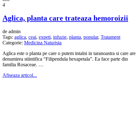
4
Aglica, planta care trateaza hemoroizii
de admin
Tags:
aglica
,
ceai
,
expeti
,
infuzie
,
planta
,
popular
,
Tratament
Categorie:
Medicina Naturista
Aglica este o planta pe care o putem intalni in taranoastra si care are
denumirea stiintifica “Filipendula hexapetala”. Ea face parte din
familia Rosaceae. …
Afiseaza articol...