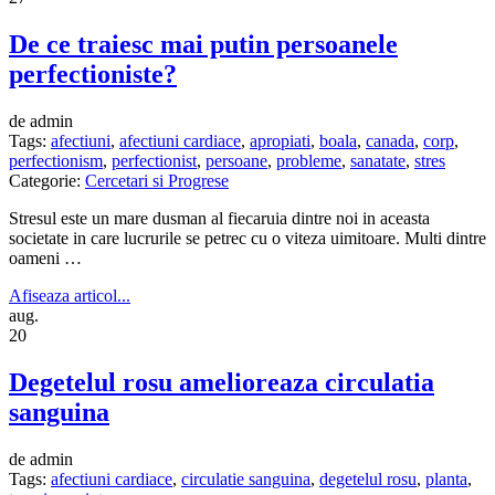
De ce traiesc mai putin persoanele
perfectioniste?
de admin
Tags:
afectiuni
,
afectiuni cardiace
,
apropiati
,
boala
,
canada
,
corp
,
perfectionism
,
perfectionist
,
persoane
,
probleme
,
sanatate
,
stres
Categorie:
Cercetari si Progrese
Stresul este un mare dusman al fiecaruia dintre noi in aceasta
societate in care lucrurile se petrec cu o viteza uimitoare. Multi dintre
oameni …
Afiseaza articol...
aug.
20
Degetelul rosu amelioreaza circulatia
sanguina
de admin
Tags:
afectiuni cardiace
,
circulatie sanguina
,
degetelul rosu
,
planta
,