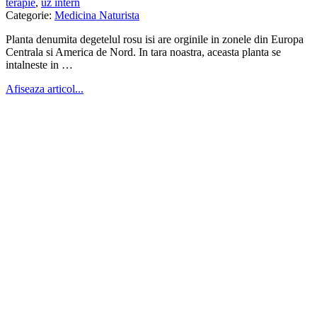
terapie
,
uz intern
Categorie:
Medicina Naturista
Planta denumita degetelul rosu isi are orginile in zonele din Europa
Centrala si America de Nord. In tara noastra, aceasta planta se
intalneste in …
Afiseaza articol...