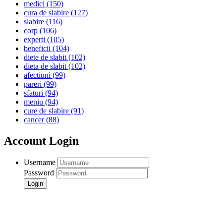
medici
(150)
cura de slabire
(127)
slabire
(116)
corp
(106)
experti
(105)
beneficii
(104)
diete de slabit
(102)
dieta de slabit
(102)
afectiuni
(99)
pareri
(99)
sfaturi
(94)
meniu
(94)
cure de slabire
(91)
cancer
(88)
Account Login
Username
Password