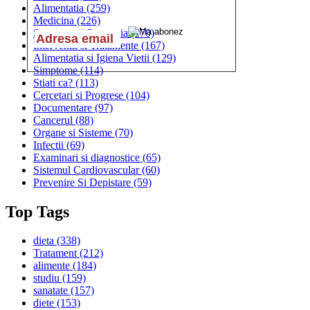
Alimentatia
(259)
Medicina
(226)
Sanatatea si Preventia
(170)
Interventii si Tratamente
(167)
Alimentatia si Igiena Vietii
(129)
Simptome
(114)
Stiati ca?
(113)
Cercetari si Progrese
(104)
Documentare
(97)
Cancerul
(88)
Organe si Sisteme
(70)
Infectii
(69)
Examinari si diagnostice
(65)
Sistemul Cardiovascular
(60)
Prevenire Si Depistare
(59)
Top Tags
dieta
(338)
Tratament
(212)
alimente
(184)
studiu
(159)
sanatate
(157)
diete
(153)