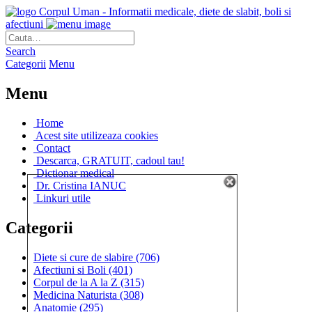
Corpul Uman - Informatii medicale, diete de slabit, boli si
afectiuni
Search
Categorii
Menu
Menu
Home
Acest site utilizeaza cookies
Contact
Descarca, GRATUIT, cadoul tau!
Dictionar medical
Dr. Cristina IANUC
Linkuri utile
Categorii
Diete si cure de slabire
(706)
Afectiuni si Boli
(401)
Corpul de la A la Z
(315)
Medicina Naturista
(308)
Anatomie
(295)