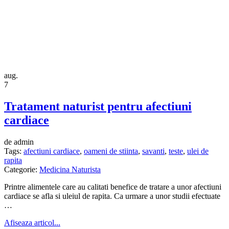
aug.
7
Tratament naturist pentru afectiuni
cardiace
de admin
Tags:
afectiuni cardiace
,
oameni de stiinta
,
savanti
,
teste
,
ulei de
rapita
Categorie:
Medicina Naturista
Printre alimentele care au calitati benefice de tratare a unor afectiuni
cardiace se afla si uleiul de rapita. Ca urmare a unor studii efectuate
…
Afiseaza articol...