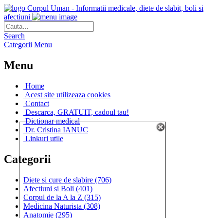
Corpul Uman - Informatii medicale, diete de slabit, boli si
afectiuni
Search
Categorii
Menu
Menu
Home
Acest site utilizeaza cookies
Contact
Descarca, GRATUIT, cadoul tau!
Dictionar medical
Dr. Cristina IANUC
Linkuri utile
Categorii
Diete si cure de slabire
(706)
Afectiuni si Boli
(401)
Corpul de la A la Z
(315)
Medicina Naturista
(308)
Anatomie
(295)