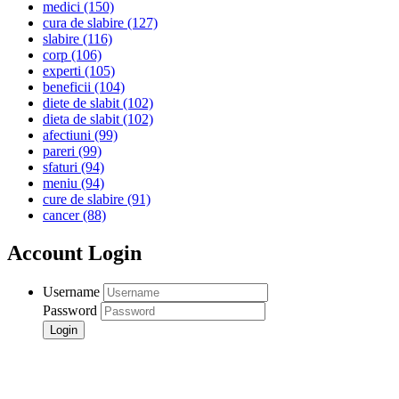
medici
(150)
cura de slabire
(127)
slabire
(116)
corp
(106)
experti
(105)
beneficii
(104)
diete de slabit
(102)
dieta de slabit
(102)
afectiuni
(99)
pareri
(99)
sfaturi
(94)
meniu
(94)
cure de slabire
(91)
cancer
(88)
Account Login
Username
Password