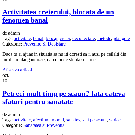
Activitatea creierului, blocata de un
fenomen banal
de admin
Tags:
activitate
,
banal
,
blocaj
,
creier
,
deconectare
,
metode
,
plangere
Categorie:
Prevenire Si Depistare
Daca tu ai ajuns in situatia sa nu iti doresti sa ii auzi pe ceilalti din
jurul tau plangandu-se, oamenii de stiinta sustin ca …
Afiseaza articol...
oct.
10
Petreci mult timp pe scaun? Iata cateva
sfaturi pentru sanatate
de admin
Tags:
activitate
,
afectiuni
,
mortal
,
sanatos
,
stat pe scaun
,
varice
Categorie:
Sanatatea si Preventia