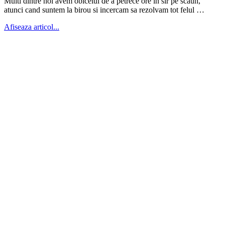
Multi dintre noi avem obiceiul de a petrece ore in sir pe scaun,
atunci cand suntem la birou si incercam sa rezolvam tot felul …
Afiseaza articol...