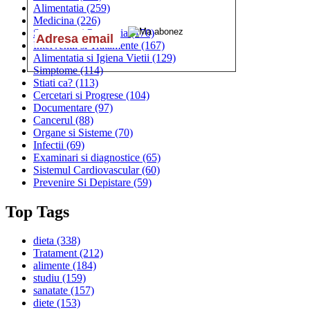
Alimentatia
(259)
Medicina
(226)
Sanatatea si Preventia
(170)
Interventii si Tratamente
(167)
Alimentatia si Igiena Vietii
(129)
Simptome
(114)
Stiati ca?
(113)
Cercetari si Progrese
(104)
Documentare
(97)
Cancerul
(88)
Organe si Sisteme
(70)
Infectii
(69)
Examinari si diagnostice
(65)
Sistemul Cardiovascular
(60)
Prevenire Si Depistare
(59)
Top Tags
dieta
(338)
Tratament
(212)
alimente
(184)
studiu
(159)
sanatate
(157)
diete
(153)