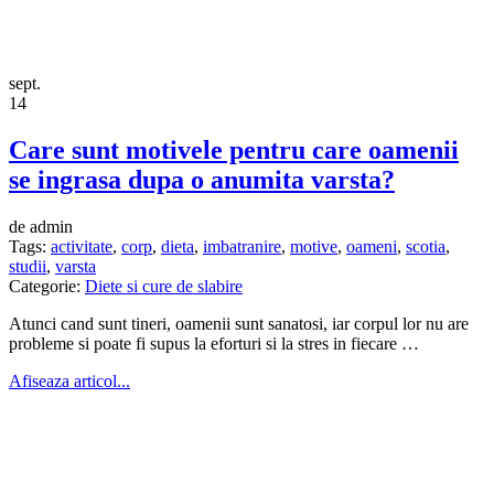
sept.
14
Care sunt motivele pentru care oamenii
se ingrasa dupa o anumita varsta?
de admin
Tags:
activitate
,
corp
,
dieta
,
imbatranire
,
motive
,
oameni
,
scotia
,
studii
,
varsta
Categorie:
Diete si cure de slabire
Atunci cand sunt tineri, oamenii sunt sanatosi, iar corpul lor nu are
probleme si poate fi supus la eforturi si la stres in fiecare …
Afiseaza articol...