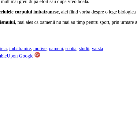
 mult mai greu dupa efort sau dupa vreo boala.
celulele corpului imbatranesc
, aici fiind vorba despre o lege biologica
lismului
, mai ales ca oamenii nu mai au timp pentru sport, prin urmare
ieta
,
imbatranire
,
motive
,
oameni
,
scotia
,
studii
,
varsta
mbleUpon
Google