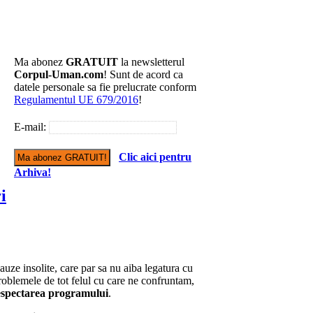
Ma abonez
GRATUIT
la newsletterul
Corpul-Uman.com
! Sunt de acord ca
datele personale sa fie prelucrate conform
Regulamentul UE 679/2016
!
E-mail:
Clic aici pentru
Arhiva!
i
uze insolite, care par sa nu aiba legatura cu
roblemele de tot felul cu care ne confruntam,
espectarea programului
.