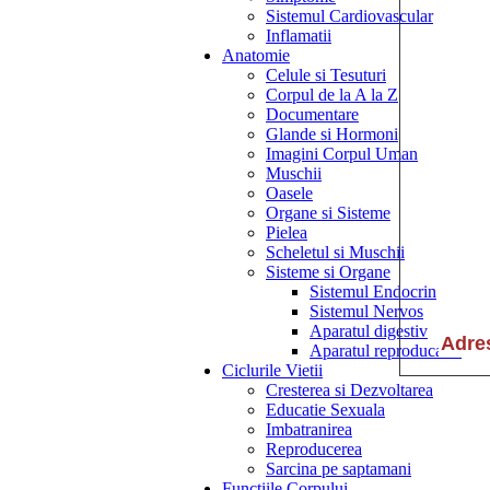
Sistemul Cardiovascular
Inflamatii
Anatomie
Celule si Tesuturi
Corpul de la A la Z
Documentare
Glande si Hormoni
Imagini Corpul Uman
Muschii
Oasele
Organe si Sisteme
Pielea
Scheletul si Muschii
Sisteme si Organe
Sistemul Endocrin
Sistemul Nervos
Aparatul digestiv
Aparatul reproducator
Ciclurile Vietii
Cresterea si Dezvoltarea
Educatie Sexuala
Imbatranirea
Reproducerea
Sarcina pe saptamani
Functiile Corpului