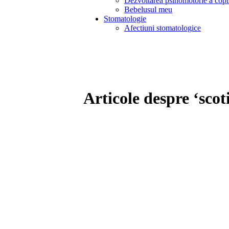
Dezvoltarea psihomotorie a copi
Bebelusul meu
Stomatologie
Afectiuni stomatologice
Articole despre ‘scot