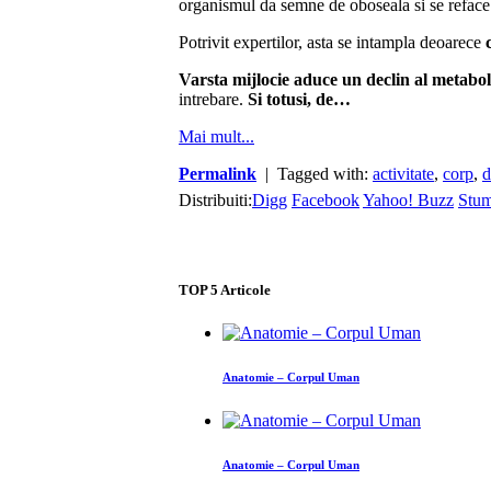
organismul da semne de oboseala si se reface
Potrivit expertilor, asta se intampla deoarece
Varsta mijlocie aduce un declin al metabo
intrebare.
Si totusi, de…
Mai mult...
Permalink
| Tagged with:
activitate
,
corp
,
d
Distribuiti:
Digg
Facebook
Yahoo! Buzz
Stu
TOP
5
Articole
Anatomie – Corpul Uman
Anatomie – Corpul Uman