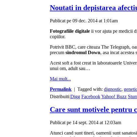
Noutati in depistarea afecti
Publicat pe 09 dec. 2014 at 1:01am
Fotografiile digitale
ii vor ajuta pe medicii 
copiilor.
Potrivit BBC, care citeaza The Telegraph, oam
precum
sindromul Down
, asa incat acestea 
Acest soft a fost creat in laboratoarele Univer
unui om, adult sau…
Mai mult...
Permalink
| Tagged with:
dignostic
,
geneti
Distribuiti:
Digg
Facebook
Yahoo! Buzz
Stu
Care sunt motivele pentru 
Publicat pe 14 sept. 2014 at 12:03am
Atunci cand sunt tineri, oamenii sunt sanatosi, 