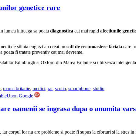
unilor genetice rare
din lumea intreaga sa poata
diagnostica
cat mai rapid
afectiunile geneti
enii de stiinta englezi au creat un
soft de recunoastere faciala
care po
sa poata fi tratate preventiv cat mai devreme.
sitatilor Edinburgh si Oxford din Marea Britanie si utilizeaza inteligenta
c
,
marea britanie
,
medici
,
rar
,
scotia
,
smartphone
,
studiu
mbleUpon
Google
care oamenii se ingrasa dupa o anumita vars
iar corpul lor nu are probleme si poate fi supus la eforturi si la stres in