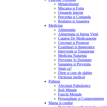
Metabolismul
Miscarea si Forta
Organele Interne
Perceptia si Comanda
Reglarea si Apararea
Medicina
Alimentatia
Alimentatia si Igiena Vietii
Catalog De Medicamente
Cercetari si Progrese
Examinari si diagnostice
Interventii si Tratamente
Medicina Naturista
Prevenire Si Depistare
Sanatatea si Preventia
Stiati ca?
Diete si cure de slabire
Dictionar medical
Psihism
Afectiuni Psihologice
Boli Mintale
Functii Mentale
Personalitate si Comportament
Mama si copilul