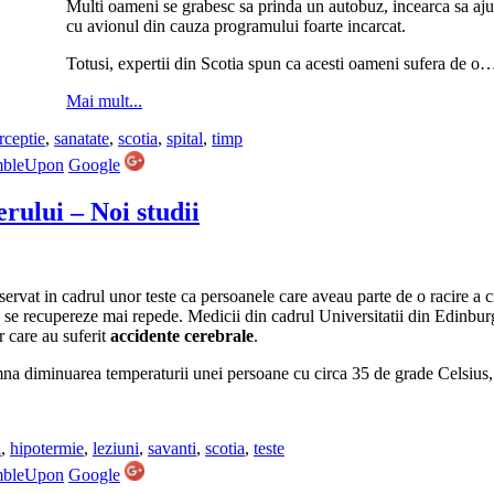
Multi oameni se grabesc sa prinda un autobuz, incearca sa aj
cu avionul din cauza programului foarte incarcat.
Totusi, expertii din Scotia spun ca acesti oameni sufera de o
Mai mult...
rceptie
,
sanatate
,
scotia
,
spital
,
timp
mbleUpon
Google
erului – Noi studii
ervat in cadrul unor teste ca persoanele care aveau parte de o racire a c
 se recupereze mai repede. Medicii din cadrul Universitatii din Edinbur
r care au suferit
accidente cerebrale
.
mna diminuarea temperaturii unei persoane cu circa 35 de grade Celsiu
a
,
hipotermie
,
leziuni
,
savanti
,
scotia
,
teste
mbleUpon
Google