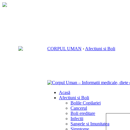
CORPUL UMAN
›
Afectiuni si Boli
Acasă
Afectiuni si Boli
Bolile Copilariei
Cancerul
Boli ereditare
Infectii
Sangele si Imunitatea
Simptome