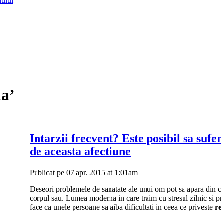
lului
ia’
Intarzii frecvent? Este posibil sa sufer
de aceasta afectiune
Publicat pe 07 apr. 2015 at 1:01am
Deseori problemele de sanatate ale unui om pot sa apara din ca
corpul sau. Lumea moderna in care traim cu stresul zilnic si p
face ca unele persoane sa aiba dificultati in ceea ce priveste
r