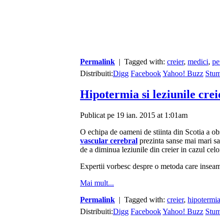
Permalink
| Tagged with:
creier
,
medici
,
pe
Distribuiti:
Digg
Facebook
Yahoo! Buzz
Stu
Hipotermia si leziunile crei
Publicat pe 19 ian. 2015 at 1:01am
O echipa de oameni de stiinta din Scotia a obs
vascular cerebral
prezinta sanse mai mari sa
de a diminua leziunile din creier in cazul celo
Expertii vorbesc despre o metoda care insea
Mai mult...
Permalink
| Tagged with:
creier
,
hipotermi
Distribuiti:
Digg
Facebook
Yahoo! Buzz
Stu