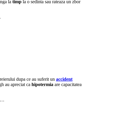
unga la
timp
la o sedinta sau rateaza un zbor
…
reierului dupa ce au suferit un
accident
gh au apreciat ca
hipotermia
are capacitatea
s,…