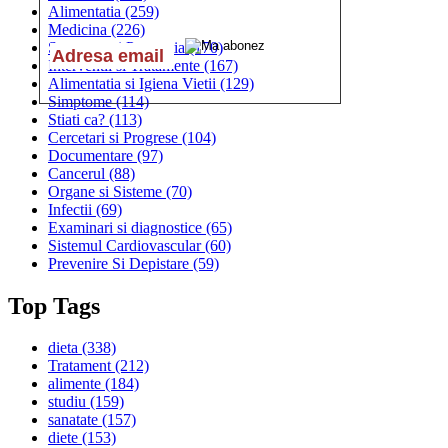
Alimentatia
(259)
Medicina
(226)
Sanatatea si Preventia
(170)
Interventii si Tratamente
(167)
Alimentatia si Igiena Vietii
(129)
Simptome
(114)
Stiati ca?
(113)
Cercetari si Progrese
(104)
Documentare
(97)
Cancerul
(88)
Organe si Sisteme
(70)
Infectii
(69)
Examinari si diagnostice
(65)
Sistemul Cardiovascular
(60)
Prevenire Si Depistare
(59)
Top Tags
dieta
(338)
Tratament
(212)
alimente
(184)
studiu
(159)
sanatate
(157)
diete
(153)