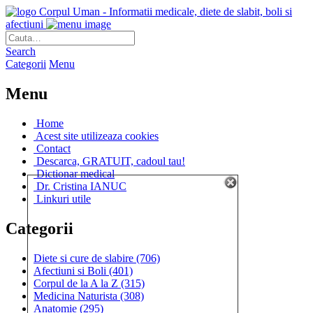
Corpul Uman - Informatii medicale, diete de slabit, boli si
afectiuni
Search
Categorii
Menu
Menu
Home
Acest site utilizeaza cookies
Contact
Descarca, GRATUIT, cadoul tau!
Dictionar medical
Dr. Cristina IANUC
Linkuri utile
Categorii
Diete si cure de slabire
(706)
Afectiuni si Boli
(401)
Corpul de la A la Z
(315)
Medicina Naturista
(308)
Anatomie
(295)