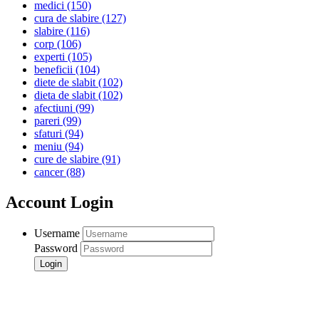
medici
(150)
cura de slabire
(127)
slabire
(116)
corp
(106)
experti
(105)
beneficii
(104)
diete de slabit
(102)
dieta de slabit
(102)
afectiuni
(99)
pareri
(99)
sfaturi
(94)
meniu
(94)
cure de slabire
(91)
cancer
(88)
Account Login
Username
Password