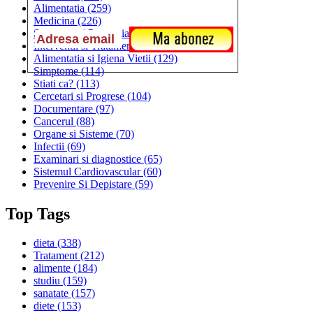
Alimentatia
(259)
Medicina
(226)
Sanatatea si Preventia
(170)
Interventii si Tratamente
(167)
Alimentatia si Igiena Vietii
(129)
Simptome
(114)
Stiati ca?
(113)
Cercetari si Progrese
(104)
Documentare
(97)
Cancerul
(88)
Organe si Sisteme
(70)
Infectii
(69)
Examinari si diagnostice
(65)
Sistemul Cardiovascular
(60)
Prevenire Si Depistare
(59)
Top Tags
dieta
(338)
Tratament
(212)
alimente
(184)
studiu
(159)
sanatate
(157)
diete
(153)