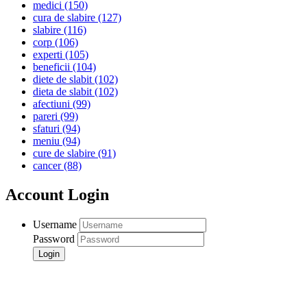
medici
(150)
cura de slabire
(127)
slabire
(116)
corp
(106)
experti
(105)
beneficii
(104)
diete de slabit
(102)
dieta de slabit
(102)
afectiuni
(99)
pareri
(99)
sfaturi
(94)
meniu
(94)
cure de slabire
(91)
cancer
(88)
Account Login
Username
Password