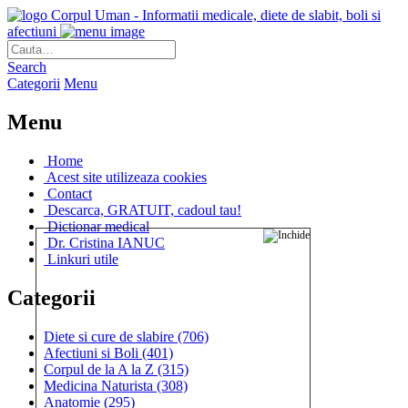
Corpul Uman - Informatii medicale, diete de slabit, boli si
afectiuni
Search
Categorii
Menu
Menu
Home
Acest site utilizeaza cookies
Contact
Descarca, GRATUIT, cadoul tau!
Dictionar medical
Dr. Cristina IANUC
Linkuri utile
Categorii
Diete si cure de slabire
(706)
Afectiuni si Boli
(401)
Corpul de la A la Z
(315)
Medicina Naturista
(308)
Anatomie
(295)