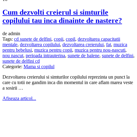
Cum dezvolti creierul si simturile
copilului tau inca dinainte de nastere?
de admin
Tags:
cd sunete de delfini
,
copii
,
copil
,
dezvoltarea capacitatii
mentale
,
dezvoltarea copilului
,
dezvoltarea creierului
,
fat
,
muzica
pentru bebelusi
,
muzica pentru copii
,
muzica pentru nou-nascuti
,
nou nascut
,
perioada intrauterina
,
sunete de balene
,
sunete de delfini
,
sunete de delfini cd
Categorie:
Mama si copilul
Dezvoltarea creierului si simturilor copilului reprezinta un punct la
care cu totii ne gandim inca din momentul in care aflam marea veste
a sosirii …
Afiseaza articol...